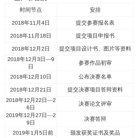
时间节点
安排
2018
年
11
月
4
日
提交参赛报名表
2018
年
11
月
18
日
提交项目申报书
2018
年
12
月
2
日
提交项目设计书、图片等资料
2018
年
12
月
3
日—
9
参赛作品初审
日
2018
年
12
月
10
日
公布决赛名单
2018
年
12
月
21
日
提交决赛项目答辩资料
2018
年
12
月
22
日—
2
决赛论文评审
6
日
2019
年
12
月
27
日—
2
决赛答辩
9
日
2019
年
1
月
5
日前
颁发获奖证书及奖品