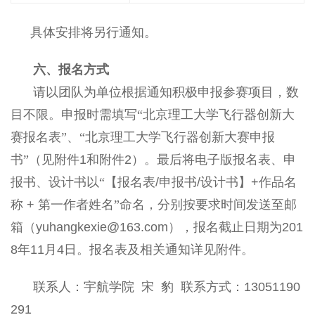
具体安排将另行通知。
六、报名方式
请以团队为单位根据通知积极申报参赛项目，数
目不限。申报时需填写“北京理工大学飞行器创新大
赛报名表”、“北京理工大学飞行器创新大赛申报
书”（见附件
1
和附件
2
）。最后将电子版报名表、申
报书、设计书以“【报名表
/
申报书
/
设计书】
+
作品名
称
+
第一作者姓名”命名，分别按要求时间发送至邮
箱（
yuhangkexie@163.com
），报名截止日期为
201
8
年
11
月
4
日。报名表及相关通知详见附件。
联系人：宇航学院
宋
豹
联系方式：
13051190
291