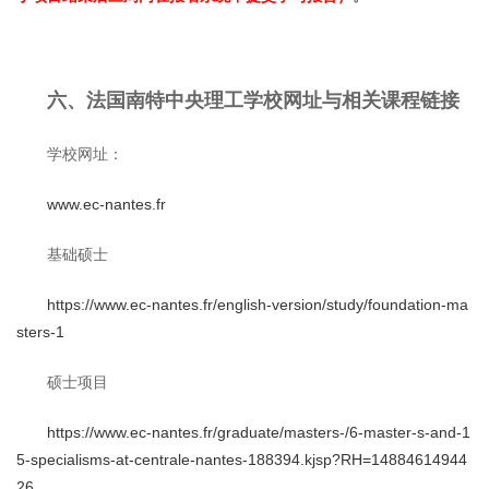
六、法国南特中央理工学校网址与相关课程链接
学校网址：
www.ec-nantes.fr
基础硕士
https://www.ec-nantes.fr/english-version/study/foundation-ma
sters-1
硕士项目
https://www.ec-nantes.fr/graduate/masters-/6-master-s-and-1
5-specialisms-at-centrale-nantes-188394.kjsp?RH=14884614944
26