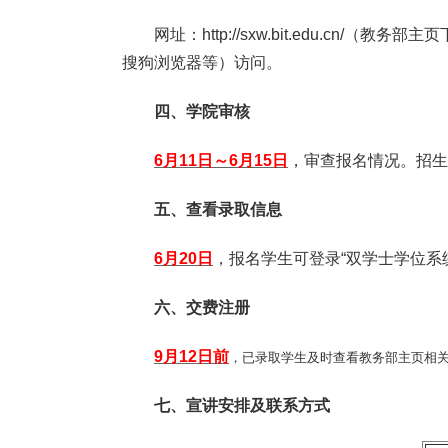
网址：
http://sxw.bit.edu.cn/
（教务部主页
搜狗浏览器等）访问。
四、学院审核
6
月
11
日～
6
月
15
日
，审查报名情况。招生
五、查看录取信息
6
月
20
日
，报名学生可登录
“
双学士学位系
六、交费注册
9
月
12
日前
，已录取学生及时查看教务部主页相
七、宣讲安排及联系方式