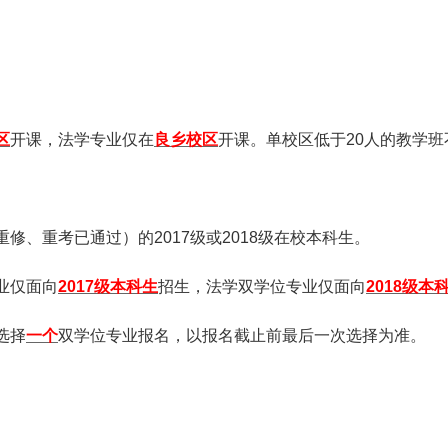
区
开课，法学专业仅在
良乡校区
开课。单校区低于
20
人的教学班
修、重考已通过）的
2017
级或
2018
级在校本科生。
业仅面向
2017
级本科生
招生，法学双学位专业仅面向
2018
级本
选择
一个
双学位专业报名，以报名截止前最后一次选择为准。
。