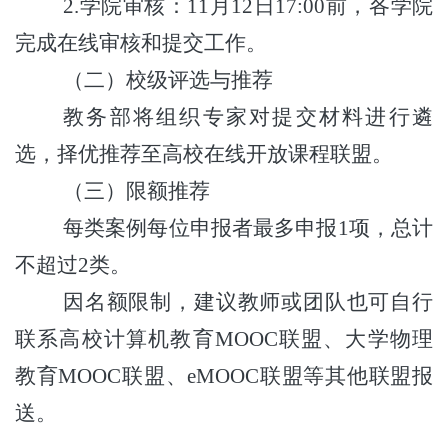
2.学院审核：
11
月
12
日
17:00
前
，各学院
完成在线审核和提交工作。
（二）校级评选与推荐
教务部将组织专家对提交材料进行遴
选，择优推荐至高校在线开放课程联盟。
（三）限额推荐
每类案例每位申报者最多申报
1项，总计
不超过2类。
因名额限制，建议教师或团队也可自行
联系高校计算机教育
MOOC联盟、大学物理
教育MOOC联盟、
e
M
OOC
联盟等其他联盟报
送。