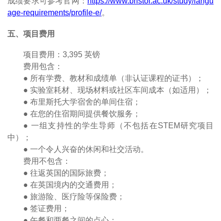
成绩要求可参考官网：
https://www.bristol.ac.uk/study/langu
age-requirements/profile-e/
。
五、项目费用
项目费用：
3
,
395
英镑
费用包含：
●
所有学费、教材和成绩单（非认证课程的证书）；
●
实验室耗材、现场材料或社区车间成本（如适用）；
●
布里斯托大学宿舍的单间住宿；
●
在您的住宿期间提供餐饮服务；
●
一组支持性的学生导师（不包括在
STEM
研究项目
中）；
●
一个令人兴奋的休闲和社交活动。
费用不包含：
●
往返英国的国际旅费；
●
在英国境内的交通费用；
●
旅游险、医疗险等保险费；
●
签证费用；
●
午餐和两餐之间的点心；