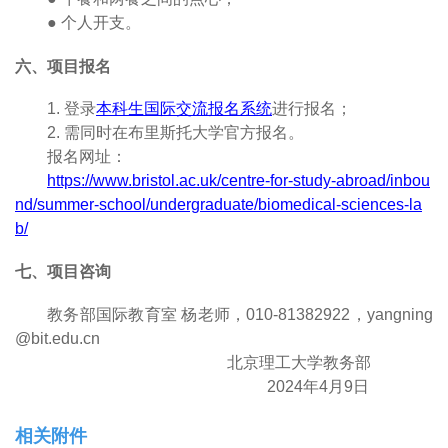
●
个人开支。
六、项目报名
1
.
登录
本科生国际交流报名系统
进行报名；
2
.
需同时在布里斯托大学官方报名。
报名网址：
https://www.bristol.ac.uk/centre-for-study-abroad/inbou
nd/summer-school/undergraduate/biomedical-sciences-la
b/
七、项目咨询
教务部国际教育室 杨老师，
010-81382922
，
yangning
@bit.edu.cn
北京理工大学教务部
2024
年
4
月
9
日
相关附件