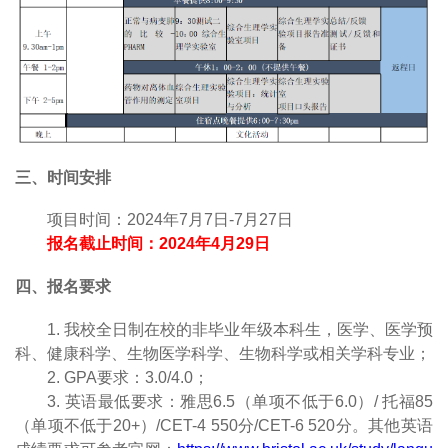
三、时间安排
项目时间：
2024
年
7
月
7
日
-7
月
27
日
报名截止时间：
2024
年
4
月
29
日
四、报名要求
1.
我校全日制在校的非毕业年级本科生，医学、医学预
科、健康科学、生物医学科学、生物科学或相关学科专业；
2
. GPA
要求：
3.0/4.0
；
3.
英语最低要求：雅思
6.5
（单项不低于
6.0
）
/
托福
85
（单项不低于
20+
）
/CET-4 5
5
0
分
/CET-6 520
分。其他英语