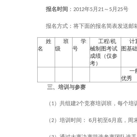
报名时间
：
年
月
～
月
号
2012
5
21
5
25
报名方式：将下面的报名简表发送邮箱：zhi
姓
班
学
工程/机
计
名
级
号
械制图考试
图基
成绩（仅参
考）
一
优秀
三、培训与参赛
（
）共组建
个竞赛培训班，每个培
1
2
）培训时间： 6月初至6月底，周
（
2
（
）通过大赛决赛筛选参赛团队选手