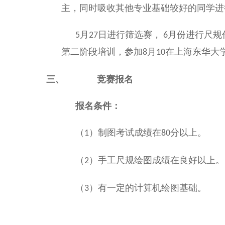
主，同时吸收其他专业基础较好的同学进
5
月
27
日进行筛选赛， 6月份进行尺
第二阶段培训，参加
月
在上海东华大学
8
10
三、
竞赛报名
报名条件：
（
）制图考试成绩在
分以上。
1
80
（
）手工尺规绘图成绩在良好以上。
2
（
）有一定的计算机绘图基础。
3