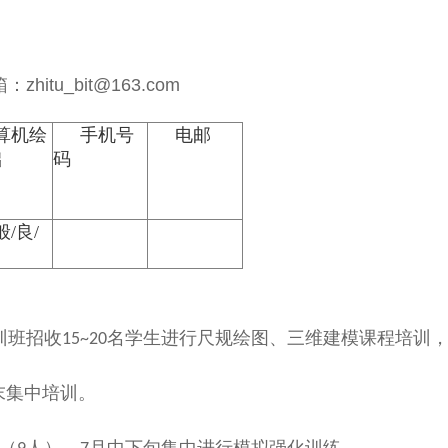
tu_bit@163.com
算机绘
手机号
电邮
础
码
般/良/
训班招收
名学生进行尺规绘图、三维建模课程培训
15~20
末集中培训。
（
人），
月中下旬集中进行模拟强化训练。