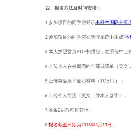
四、报名方法及时间安排：
参加项目的同学需登录
本科生国际交流
1.
参加项目的同学需在管理系统中生成“
本
2.
本人护照首页PDF
扫描版，在系统中上
3.
上传本人在校期间的全部成绩单（英文
4.
上传英语水平证明材料（TOEFL
）；
5.
上传个人简历（英文，并本人签字）；
6.
准备2
封教师推荐信；
7.
报名截至日期为
年
月
日；
8.
2016
3
13