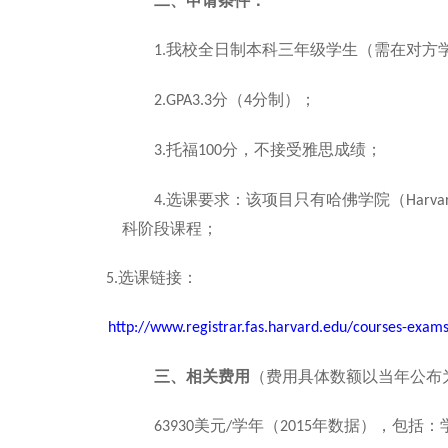
二、申请条件：
我校全日制本科三年级学生（需在对方
1.
分（
分制）；
2.GPA3.3
4
托福
分，不接受雅思成绩；
3.
100
选课要求：该项目只有哈佛学院（
4.
Harva
科阶段课程；
选课链接：
5.
http://www.registrar.fas.harvard.edu/courses-exams
三、相关费用
（费用具体数额以当年公布
美元
学年（
年数据），包括：
63930
/
2015