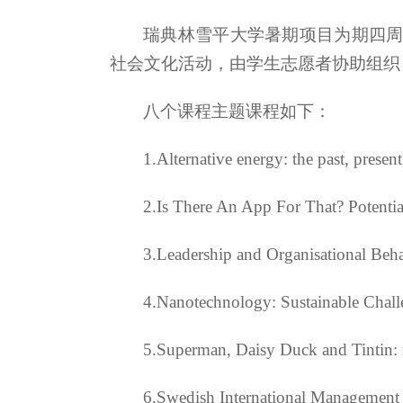
瑞典林雪平大学暑期项目为期四周，
社会文化活动，由学生志愿者协助组织
八个课程主题课程如下：
1.Alternative energy: the past, present
2.Is There An App For That? Potentia
3.Leadership and Organisational Beh
4.Nanotechnology: Sustainable Chall
5.Superman, Daisy Duck and Tintin: r
6.Swedish International Management 