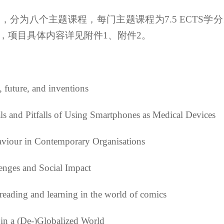
分为八个主题课程，每门主题课程为7.5 ECTS
，项目具体内容详见附件1、附件2。
, future, and inventions
ls and Pitfalls of Using Smartphones as Medical Devices
aviour in Contemporary Organisations
enges and Social Impact
eading and learning in the world of comics
in a (De-)Globalized World