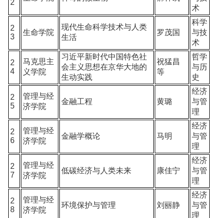
2
术
科学
现代生命科学技术与人类
2
生命学院
罗茂国
与技
3
生活
术
习近平新时代中国特色社
哲学
马克思主
祝猛昌
2
会主义思想在京华大地的
与历
4
义学院
等
生动实践
史
经济
管理与经
2
金融工程
黄璐
与管
5
济学院
理
经济
管理与经
2
金融学概论
马明
与管
6
济学院
理
经济
管理与经
2
低碳经济与人类未来
康佳宁
与管
7
济学院
理
经济
管理与经
2
环境保护与管理
刘丽静
与管
8
济学院
理