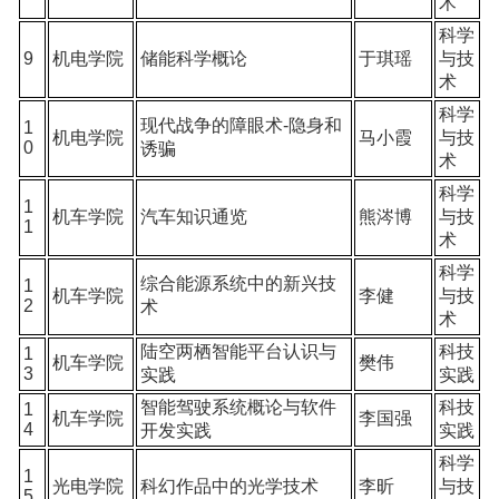
术
科学
9
机电学院
储能科学概论
于琪瑶
与技
术
科学
现代战争的障眼术-隐身和
1
机电学院
马小霞
与技
0
诱骗
术
科学
1
机车学院
汽车知识通览
熊涔博
与技
1
术
科学
综合能源系统中的新兴技
1
机车学院
李健
与技
2
术
术
陆空两栖智能平台认识与
科技
1
机车学院
樊伟
3
实践
实践
智能驾驶系统概论与软件
科技
1
机车学院
李国强
4
开发实践
实践
科学
1
光电学院
科幻作品中的光学技术
李昕
与技
5