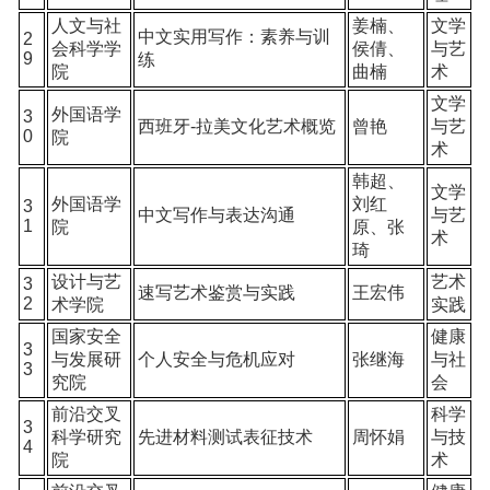
人文与社
姜楠、
文学
中文实用写作：素养与训
2
会科学学
侯倩、
与艺
9
练
院
曲楠
术
文学
外国语学
3
西班牙-拉美文化艺术概览
曾艳
与艺
0
院
术
韩超、
文学
外国语学
刘红
3
中文写作与表达沟通
与艺
1
院
原、张
术
琦
设计与艺
艺术
3
速写艺术鉴赏与实践
王宏伟
2
术学院
实践
国家安全
健康
3
与发展研
个人安全与危机应对
张继海
与社
3
究院
会
前沿交叉
科学
3
科学研究
先进材料测试表征技术
周怀娟
与技
4
院
术