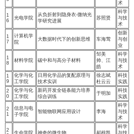
术
科学
从负折射到隐身衣-微纳光
1
光电学院
苏照贤
与技
6
学研究进展
术
创新
计算机学
1
大数据时代下的创新思维
车海莺
与创
7
院
业
邹美
科学
1
材料学院
碳中和与高分子材料
帅、江
与技
8
皓
术
化学与化
日用化学品的复配原理与
徐志斌
科技
1
9
工学院
技术实训
杜云云
实践
化学与化
新药开发全链条能力培养
科技
2
于明加
0
工学院
综合训练
实践
科学
信息与电
2
智能物联网应用设计
李海
与技
1
子学院
术
科学
2
生命学院
神奇的微生物
郝梓凯
与技