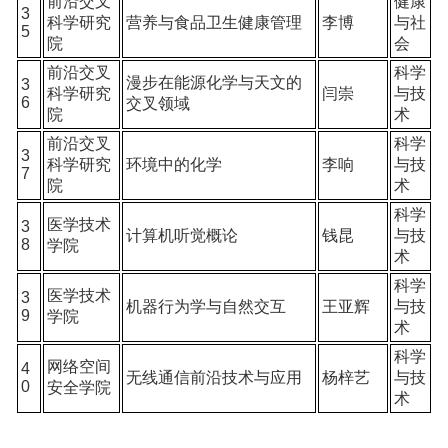
前沿交叉
健康
3
科学研究
营养与食品卫生健康管理
李博
与社
5
院
会
前沿交叉
科学
漫步在能源化学与天文的
3
科学研究
闫崇
与技
6
交叉领域
院
术
前沿交叉
科学
3
科学研究
环境中的化学
李响
与技
7
院
术
科学
医学技术
3
计算机听觉概论
钱昆
与技
8
学院
术
科学
医学技术
3
机器行为学与自然交互
王亚辉
与技
9
学院
术
科学
网络空间
4
无线通信前沿技术与应用
杨梓艺
与技
0
安全学院
术