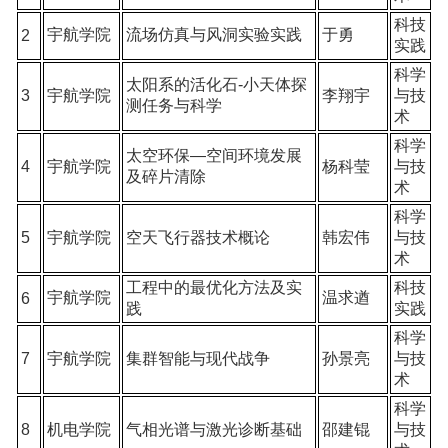
科技
宇航学院
流场仿真与风洞实验实践
于勇
2
实践
科学
太阳系的活化石-小天体探
3
宇航学院
李翔宇
与技
测任务与科学
术
科学
太空环保—空间环境发展
4
宇航学院
杨科莹
与技
及碎片清除
术
科学
5
宇航学院
空天飞行器技术概论
韩宏伟
与技
术
工程中的最优化方法及实
科技
宇航学院
温求遒
6
践
实践
科学
7
宇航学院
集群智能与现代战争
孙景亮
与技
术
科学
8
机电学院
气相光谱与激光诊断基础
邵建锟
与技