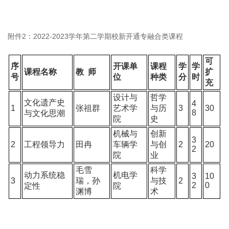
附件2：2022-2023学年第二学期校新开通专融合类课程
可
序
开课单
课程
学
学
课程名称
教 师
扩
号
位
种类
分
时
充
设计与
哲学
文化遗产史
4
1
张祖群
艺术学
与历
3
30
8
与文化思潮
院
史
机械与
创新
3
2
工程领导力
田冉
车辆学
与创
2
20
2
院
业
毛雪
科学
动力系统稳
机电学
3
10
3
瑞，孙
与技
2
2
0
定性
院
渊博
术