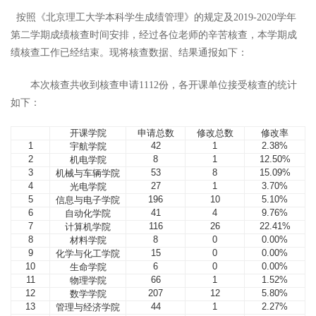
学年
按照《北京理工大学本科学生成绩管理》的规定及2019-2020
第二学期成绩核查时间安排，经过各位老师的辛苦核查，本学期成
绩核查工作已经结束。现将核查数据、结果通报如下：
份，各开课单位接受核查的统计
本次核查共收到核查申请1112
如下：
开课学院
申请总数
修改总数
修改率
1
42
1
2.38%
宇航学院
2
8
1
12.50%
机电学院
3
53
8
15.09%
机械与车辆学院
4
27
1
3.70%
光电学院
5
196
10
5.10%
信息与电子学院
6
41
4
9.76%
自动化学院
7
116
26
22.41%
计算机学院
8
8
0
0.00%
材料学院
9
15
0
0.00%
化学与化工学院
10
6
0
0.00%
生命学院
11
66
1
1.52%
物理学院
12
207
12
5.80%
数学学院
13
44
1
2.27%
管理与经济学院