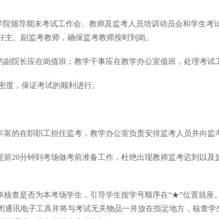
即学院领导期末考试工作会、教师及监考人员培训动员会和学生考
好主、副监考教师，确保监考教师按时到岗。
的副院长应在岗值班；教学干事应在教学办公室值班，处理考试
和密度，保证考试的顺利进行。
丰富的在职职工担任监考，教学办公室负责安排监考人员并向监
提前20分钟到考场做考前准备工作，杜绝出现教师监考迟到以及
单核查是否为本考场学生，引导学生
按学号顺序在
“★”
位置就座
闭通讯电子工具并将与考试无关物品一并放在指定地方，核查学