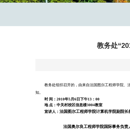
教务处“2
教务处组织召开的，由来自法国图尔工程师学院、
知。
时
间：
2010
年
5
月
6
日下午
13
：
00
地
点：中关村校区信息楼
3004
教室
宣讲人：
法国图尔工程师学院
计算机学院副院长
法国奥尔良工程师学院
国际事务负责