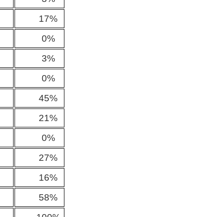
17%
0%
3%
0%
45%
21%
0%
27%
16%
58%