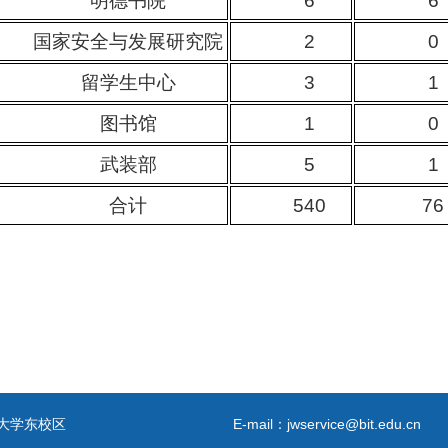
明德书院
6
6
国家安全与发展研究院
2
0
留学生中心
3
1
图书馆
1
0
武装部
5
1
合计
540
76
大学东校区
E-mail：jwservice@bit.edu.cn