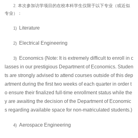
本次参加访学项目的在校本科学生仅限于以下专业（或近似
2.
专业）：
Literature
1)
Electrical Engineering
2)
Economics (Note: It is extremely difficult to enroll in c
3)
lasses in our prestigious Department of Economics. Studen
ts are strongly advised to attend courses outside of this dep
artment during the first two weeks of each quarter in order t
o ensure their finalized full-time enrollment status while the
y are awaiting the decision of the Department of Economic
s regarding available space for non-matriculated students.)
Aerospace Engineering
4)