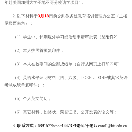
年赴美国加州大学圣地亚哥分校访学项目”；
以下材料于
3
月18
日
前交到教务处教育培训管理办公室（主楼
2.
尾楼西南角）：
）；
（1
）学生中、长期境外学习或活动申请审批表（见
附件2
（2
）本人护照首页复印件；
（3
）本人在校期间的全部成绩单（自行从网页上打印即可）；
、GRE或其它英语
（4
）英语水平证明材料（四、六级、TOEFL
考试成绩单复印件）；
（5
）个人英文简历；
（6
）其它材料，如奖状、荣誉证书、公开发表的论文等；
3.
联系方式：68915775/68914473
任老师/
于老师
enroll@bit.edu.cn