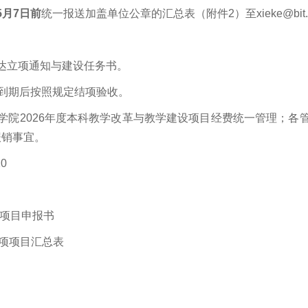
5月7日前
统一报送
加盖单位公章的
汇总表（附件2）至xieke@bit.
达立项通知与建设任务书。
目到期后按照规定结项验收。
学院2026年度本科教学改革与教学建设项目经费统一管理；各
报销事宜。
0
项项目申报书
专项项目汇总表