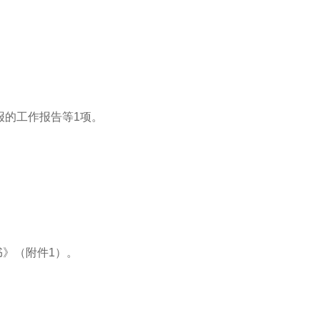
报的工作报告等1项。
书
》（附件1）。