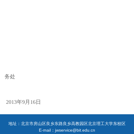
务处
2013
年
9
月
16
日
地址：北京市房山区良乡东路良乡高教园区北京理工大学东校区
E-mail：jwservice@bit.edu.cn