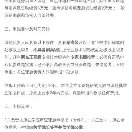
专项课题分为重大课题、重点课题和一般课题三类，其中重大课题
每项课题资助经费6万元；重点课题每项课题资助经费2万元；一般
课题由课题负责人自筹经费。
三、申报要求及时间安排
课题负责人应具备以下条件：具有
副高级
及以上专业技术职称或副
处级以上职务，
不具备副高级
以上专业技术职称或副处级以上职务
的，须有
两名正高级
专业技术职称的
专家书面推荐
；必须真正承担
和负责课题实施；已经承担高教学会或分会课题且未结题者，不得
申报；每位课题负责人只能申报一项课题。
申报工作截止日期为6月10日。本年度立项课题研究期限自课题批准
立项之日起，原则上要求2年内完成。课题申报不收取任何费用。
四、申报流程：
(1) 负责人所在学院审查课题申报书（附件2，一式三份），所在单
位意见一栏须由
教学院长签字并盖学院公章
；