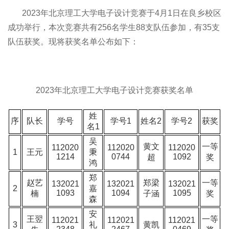
2023年北京理工大学电子设计竞赛于4月1日在良乡校区
成功举行，本次竞赛共有256名学生88支队伍参加，有35支
队伍获奖。现将获奖名单公布如下：
2023年北京理工大学电子设计竞赛获奖名单
姓
序
队长
学号
学号1
姓名2
学号2
获奖
名1
吴
黄文
一等
112020
112020
112020
1
王元
秉
1214
0744
1092
超
奖
鸿
郑
赵艺
郑梁
一等
132021
132021
132021
2
嘉
1093
1094
1095
楠
子涵
奖
森
安
王翌
一等
112021
112021
112021
3
礼
黄凯