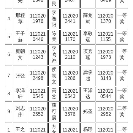
2348
2467
0469
先
奖
民
李
邢程
薛龙
一等
112020
112020
112020
4
逸
1976
2441
1370
荐
斌
奖
阳
王子
陈
李敬
一等
112021
112021
112021
5
0446
1170
1155
赫
果
远
奖
李
庞朝
项秀
一等
112020
112020
112020
6
鸣
1243
2110
1973
文
瑶
奖
鸿
侯
龚俊
一等
112020
112020
112020
7
张弪
朝
2498
1286
3143
超
奖
文
李泽
高
王泽
一等
112021
112021
112021
8
0545
0543
0544
轩
鉴
达
奖
薛
刘志
二等
112020
112020
112020
9
可
郑圣
2552
3576
2952
伟
奖
晨
方
王之
杨琮
二等
1
112021
112021
112021
文