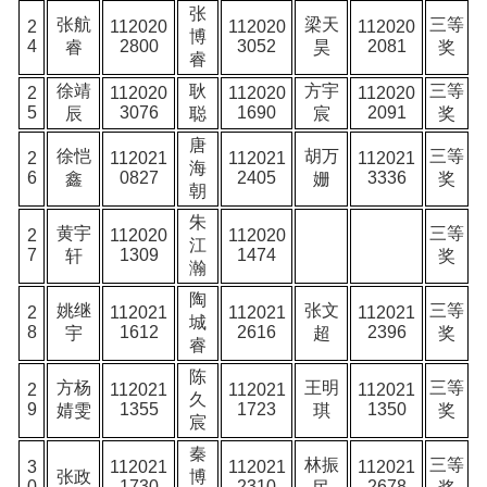
张
张航
梁天
三等
2
112020
112020
112020
博
4
2800
3052
2081
睿
昊
奖
睿
徐靖
耿
方宇
三等
2
112020
112020
112020
5
3076
1690
2091
辰
聪
宸
奖
唐
徐恺
胡万
三等
2
112021
112021
112021
海
6
0827
2405
3336
鑫
姗
奖
朝
朱
黄宇
三等
2
112020
112020
江
7
1309
1474
轩
奖
瀚
陶
姚继
张文
三等
2
112021
112021
112021
城
8
1612
2616
2396
宇
超
奖
睿
陈
方杨
王明
三等
2
112021
112021
112021
久
9
1355
1723
1350
婧雯
琪
奖
宸
秦
林振
三等
3
112021
112021
112021
张政
博
0
1730
2310
2678