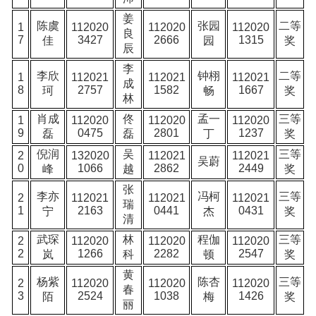
姜
陈虞
张园
二等
1
112020
112020
112020
良
7
3427
2666
1315
佳
园
奖
辰
李
李欣
钟栩
二等
1
112021
112021
112021
成
8
2757
1582
1667
珂
畅
奖
林
肖成
佟
孟一
三等
1
112020
112020
112020
9
0475
2801
1237
磊
磊
丁
奖
倪润
吴
三等
2
132020
112021
112021
吴蔚
0
1066
2862
2449
峰
越
奖
张
李亦
冯柯
三等
2
112021
112021
112021
瑞
1
2163
0441
0431
宁
杰
奖
清
武琛
林
程伽
三等
2
112020
112020
112020
2
1266
2282
2547
岚
科
顿
奖
黄
杨紫
陈杏
三等
2
112020
112020
112020
春
3
2524
1038
1426
陌
梅
奖
丽