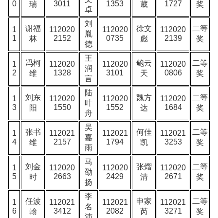
0
3011
1353
1727
瑞
葳
奖
卓
刘
谢福
徐文
二等
1
112020
112020
112020
胤
1
2152
0735
2139
林
彪
奖
德
王
冯柯
鲍云
二等
1
112020
112020
112020
润
2
1328
3101
0806
维
天
奖
言
陆
刘东
魏方
二等
1
112020
112020
112020
叶
3
1550
1552
1684
阳
达
奖
舟
吴
张书
何佳
二等
1
112021
112021
112021
嘉
4
2157
1794
3253
维
凯
奖
雨
马
刘金
张熠
二等
1
112020
112020
112020
劭
5
2663
2429
2671
时
清
奖
扬
李
任波
申家
二等
1
112021
112021
112021
名
6
3412
2082
3271
翰
芮
奖
沛