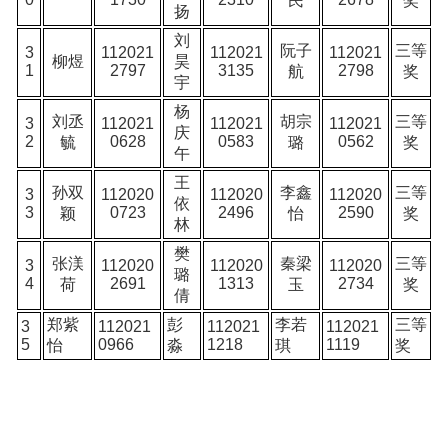
民
奖
扬
刘
阮子
三等
3
112021
112021
112021
柳煜
昊
1
2797
3135
2798
航
奖
宇
杨
刘丞
胡宗
三等
3
112021
112021
112021
庆
2
0628
0583
0562
毓
璐
奖
午
王
孙双
李鑫
三等
3
112020
112020
112020
依
3
0723
2496
2590
颖
怡
奖
林
樊
张渼
秦梁
三等
3
112020
112020
112020
璐
4
2691
1313
2734
荷
玉
奖
倩
郑紫
彭
李若
三等
3
112021
112021
112021
5
0966
1218
1119
怡
淼
琪
奖