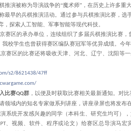
棋推演被称为导演战争的
“
魔术师
”
，在历史上许多重
称最早的兵棋推演活动。通过参与兵棋推演比赛，选
弈，探索人工智能、军事智能等现代科技。
京赛区的承办单位，连续组织了多届兵棋推演比赛，
，我校学生也曾获得赛区编队赛冠军等优异成绩。今
北京赛区的比赛还将吸收天津、河北、辽宁、沈阳等一
.com/s2/8621438/47ff
ccwargame.com/
入比赛
群
，以便及时获取比赛相关最新通知。对比
QQ
请领域内的知名专家做系列讲座，讲座录屏也将发布
推演系统开发感兴趣的同学（本科生、研究生均可），
、视频、软件、程序或论文）给赛区总导演马宏
PPT