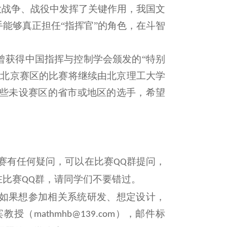
大战争、战役中发挥了关键作用，我国文
手能够真正担任
“
指挥官
”
的角色，在斗智
曾获得中国指挥与控制学会颁发的
“
特别
年北京赛区的比赛将继续由北京理工大学
些未设赛区的省市或地区的选手，希望
赛有任何疑问，可以在比赛
群提问，
QQ
在比赛
群，请同学们不要错过。
QQ
如果想参加相关系统研发、想定设计，
宾教授（
），邮件标
mathmhb@139.com