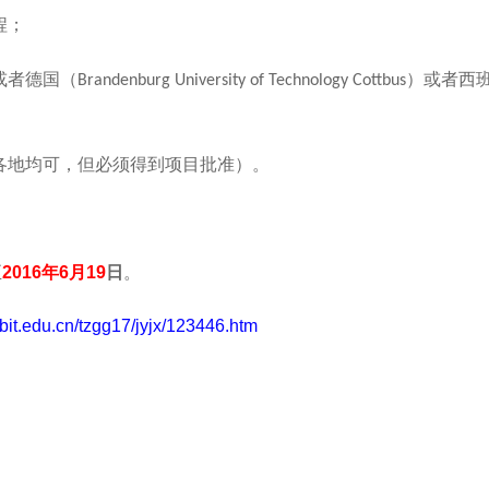
程；
或者德国（
）或者西
Brandenburg University of Technology Cottbus
各地均可，但必须得到项目批准）。
至
2016
年6
月19
日
。
.bit.edu.cn/tzgg17/jyjx/123446.htm