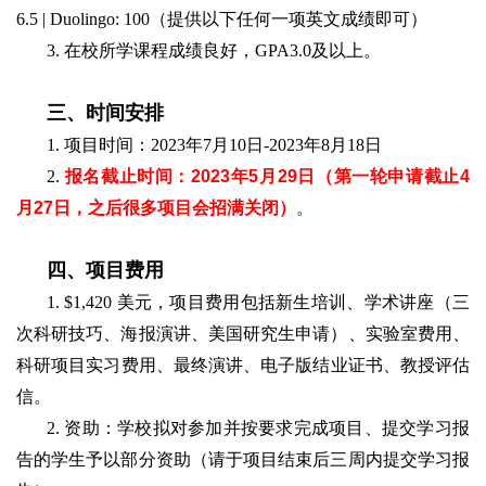
6.5 | Duolingo: 100（提供以下任何
⼀
项英
⽂
成绩即可）
3. 在校所学课程成绩良好，GPA3.0及以上。
三、时间安排
1. 项目时间：2023年7月10日-2023年8月18日
2.
报名截止时间：2023年5月29日（第一轮申请截止4
月27日，之后很多项目会招满关闭）
。
四、项目费用
1. $1,420 美元，项
⽬
费
⽤
包括新
⽣
培训、学术讲座（三
次科研技巧、海报演讲、美国研究生申请）、实验室费
⽤
、
科研项
⽬
实习费
⽤
、最终演讲、电
⼦
版结业证书、教授评估
信。
2. 资助：学校拟对参加并按要求完成项目、提交学习报
告的学生予以部分资助（请于项目结束后三周内提交学习报