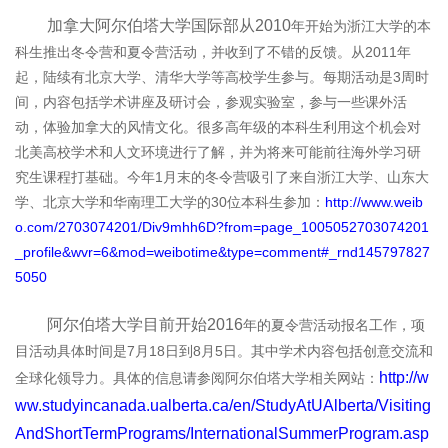
加拿大阿尔伯塔大学国际部从2010
年开始为浙江大学的本
科生推出冬令营和夏令营活动，并收到了不错的反馈。从2011年
起，陆续有北京大学、清华大学等高校学生参与。每期活动是3周时
间，内容包括学术讲座及研讨会，参观实验室，参与一些课外活
动，体验加拿大的风情文化。很多高年级的本科生利用这个机会对
北美高校学术和人文环境进行了解，并为将来可能前往海外学习研
究生课程打基础。今年1月末的冬令营吸引了来自浙江大学、山东大
学、北京大学和华南理工大学的30位本科生参加：
http://www.weib
o.com/2703074201/Div9mhh6D?from=page_1005052703074201
_profile&wvr=6&mod=weibotime&type=comment#_rnd145797827
5050
阿尔伯塔大学目前开始2016
年的夏令营活动报名工作，项
目活动具体时间是7月18日到8月5日。其中学术内容包括创意交流和
http://w
全球化领导力。具体的信息请参阅阿尔伯塔大学相关网站：
ww.studyincanada.ualberta.ca/en/StudyAtUAlberta/Visiting
AndShortTermPrograms/InternationalSummerProgram.asp