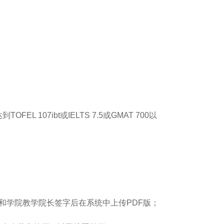
达到
TOFEL 107ibt
或
IELTS 7.5
或
GMAT 700
以
授和学院教学院长签字后在系统中上传
PDF
版；