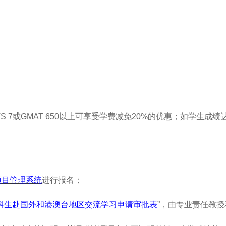
TS 7
或
GMAT 650
以上可享受学费减免
20%
的优惠；如学生成绩
项目管理系统
进行报名；
科生赴国外和港澳台地区交流学习申请审批表
”，由专业责任教