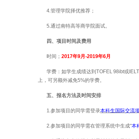
4
.
管理学院择优推荐；
5
.
通过南特高等商学院面试。
四、项目时间及费用
时间；
2017
年
9
月
-2019
年
6
月
学费：如学生成绩达到
TOFEL 98ibt
或
IEL
上，可另额外减免
5%
的学费。
五、报名方法及时间安排
1
.
参加项目的同学需登录
本科生国际交流
2
.
参加项目的同学需在管理系统中生成“
本