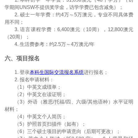
学期间
UNSW
不提供奖学金，访学学费已包含减免）；
2.
硕士一年学费：约
4
万～
5
万澳元，专业不同具体费
用不同；
3
.
语言课程学费：
6
,
400
澳元（
10
周），
1
2
,8
00
澳元
（
2
0
周）；
4
.
生活费参考：约
2
.
5
万～
4
万澳元
/
年
六、项目报名
1
.
登录
本科生国际交流报名系统
进行报名；
2
.
报名申请材料：
（
1
）中英文成绩单；
（
2
）中英文在读证明；
（
3
）外语（雅思
/
托福
/
四、六级
/
其他语种）水平证明
材料；
（
4
）中英文个人简历；
（
5
）护照首页扫描件（如有）；
（
6
）三个硕士项目的申请意向（后期可更改）；