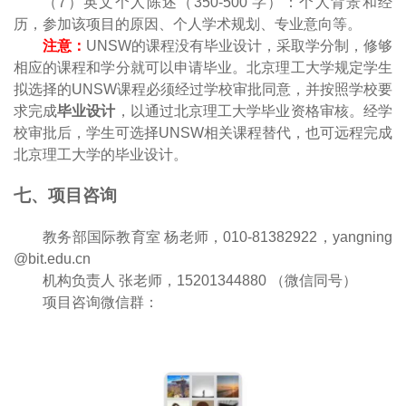
（
7
）英文个人陈述（
350-500
字）：个人背景和经
历，参加该项目的原因、个人学术规划、专业意向等。
注意：
UNSW
的课程没有毕业设计，采取学分制，修够
相应的课程和学分就可以申请毕业。北京理工大学规定学生
拟选择的
UNSW
课程必须经过学校审批同意，并按照学校要
求完成
毕业设计
，以通过北京理工大学毕业资格审核。经学
校审批后，学生可选择
UNSW
相关课程替代，也可远程完成
北京理工大学的毕业设计。
七、项目咨询
教务部国际教育室 杨老师，
0
10
-
81382922
，
y
angning
@bit.edu.cn
机构负责人 张老师，15201344880 （微信同号）
项目咨询微信群：