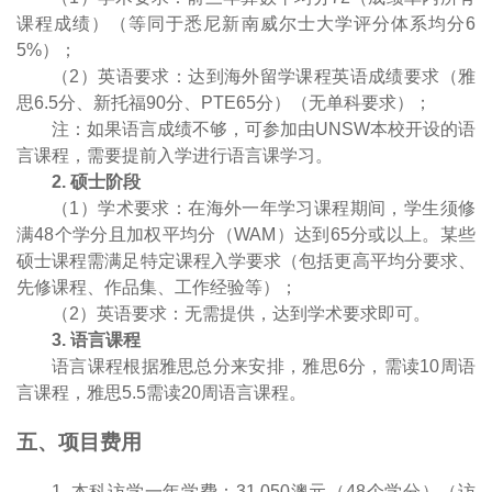
课程成绩）（等同于悉尼新南威尔士大学评分体系均分
6
5%
）；
（
2
）英语要求：达到海外留学课程英语成绩要求（雅
思
6.5
分、新托福
90
分、
PTE65
分）（无单科要求）；
注：如果语言成绩不够，可参加由
UNSW
本校开设的语
言课程，需要提前入学进行语言课学习。
2
.
硕士阶段
（
1
）学术要求：在海外一年学习课程期间，学生须修
满
48
个学分且加权平均分（
WAM
）达到
65
分或以上。某些
硕士课程需满足特定课程入学要求（包括更高平均分要求、
先修课程、作品集、工作经验等）；
（
2
）英语要求：无需提供，达到学术要求即可。
3
.
语言课程
语言课程根据雅思总分来安排，雅思
6
分，需读
10
周语
言课程，雅思
5.5
需读
20
周语言课程。
五、项目费用
1
.
本科访学一年学费：
31
,
050
澳元（
48
个学分）（访