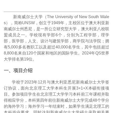
新南威尔士大学（
The University of New South Wale
s
），简称
UNSW
，创立于
1949
年，主校区位于澳大利亚新
南威尔士州悉尼，是一所公立研究型大学，澳大利亚八校联
盟成员之一。学校现有学部
6
个，分别为工程学部，理学
部，医学部，人文、设计与建筑学部，商学院与法学院；拥
有
5,000
多名教职工以及超过
40,000
名学生，其中包括超过
8,800
名来自
120
个国家和地区的国际学生。
2024
年
QS
世界
大学排名第
19
位。
一、项目介绍
学校于
2
023
年
1
2
月与澳大利亚悉尼新南威尔士大学签
订协议，面向北京理工大学本科生开展
3+
1
+
X
本硕衔接项
目。参加项目学生在北京理工大学学习本科前三年课程并取
得相应学分，本科第四年前往新南威尔士大学完成
48
个学分
的海外学习；海外学习一年结束时，如果学生满足北理工的
本科毕业要求，同时达到新南威尔士大学硕士录取相关要