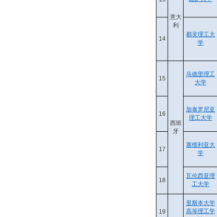
意大
利
都灵理工大
14
学
马德里理工
15
大学
加泰罗尼亚
16
理工大学
西班
牙
塞维利亚大
17
学
瓦伦西亚理
18
工大学
里斯本大学
高等理工学
19