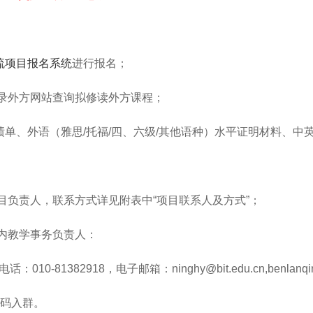
流项目报名系统
进行报名；
登录外方网站查询拟修读外方课程；
绩单、外语（雅思/托福/四、六级/其他语种）水平证明材料、
项目负责人，联系方式详见附表中“项目联系人及方式”；
校内教学事务负责人：
1382918，电子邮箱：ninghy@bit.edu.cn,benlanqing@
扫码入群。