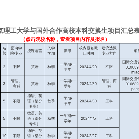
京理工大学
与国外合作高校本科
交换生项目汇总
（点击
院校名称，查看项目内容及报名
）
名
面向学
入学
校内报名截
建议选派
授课语言
期限
项
额
院/专业
学期
止时间
专业方向
国际交流
一学期/一
不限
英语
秋季
不限
2
2024/4/20
0106
学年
miao
国际交流
管理、
一学期/一
管理、商
3
英语
秋季
2024/4/30
0106
商科
学年
科
peng
德语、英
一学期/一
5
不限
语（部分
秋季
2024/4/30
工科
学年
专业）
德语、英
一学期/一
5
不限
语（部分
秋季
2024/4/5
工科
学年
专业）
德语、英
一学期/一
10
不限
语（部分
秋季
2024/3/27
工科
学年