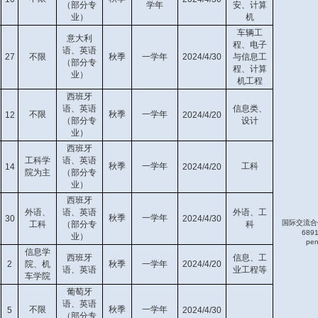
（部分专
学年
安、计算
业）
机
车辆工
意大利
程、电子
语、英语
27
不限
秋季
一学年
2024/4/30
与信息工
（部分专
程、计算
业）
机工程
西班牙
语、英语
信息类、
不限
秋季
一学年
12
2024/4/20
（部分专
设计
业）
西班牙
工科学
语、英语
秋季
一学年
工科
14
2024/4/20
院为主
（部分专
业）
西班牙
外语、
语、英语
外语、工
秋季
一学年
30
2024/4/30
国际交流合
工科
（部分专
科
68
业）
pen
信息学
西班牙
信息、工
2
院、机
秋季
一学年
2024/4/20
语、英语
业工程等
车学院
葡萄牙
语、英语
不限
秋季
一学年
5
2024/4/30
（部分专