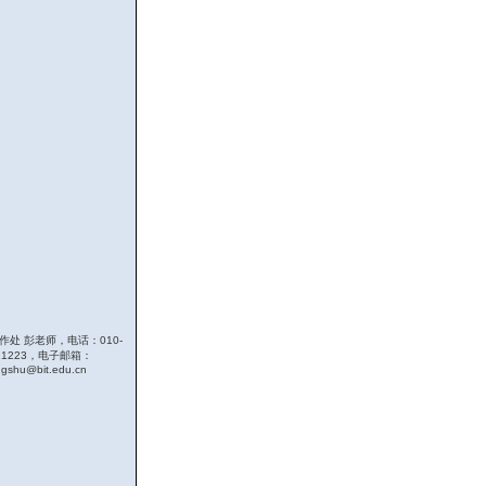
作处 彭老师，电话：010-
911223，电子邮箱：
gshu@bit.edu.cn