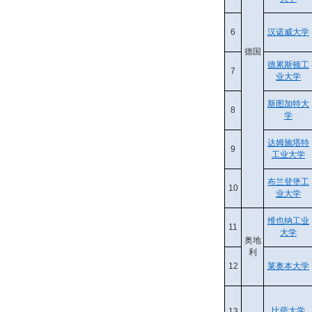
6
汉诺威大学
德国
德累斯顿工
7
业大学
斯图加特大
8
学
达姆施塔特
9
工业大学
布兰登堡工
10
业大学
维也纳工业
11
大学
奥地
利
12
莱奥本大学
比萨大学
13