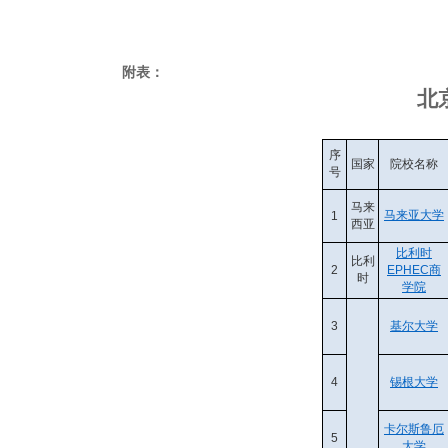
附表
：
北
序
国家
院校名称
号
马来
马来亚大学
1
西亚
比利时
比利
2
EPHEC商
时
学院
3
基尔大学
4
锡根大学
卡尔斯鲁厄
5
大学