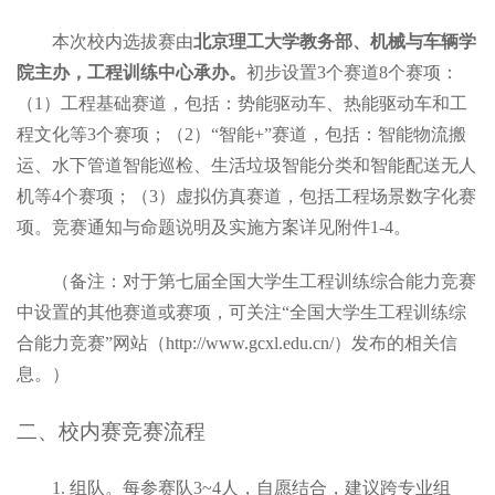
本次校内选拔赛由
北京理工大学
教务部、机械与车辆学
院主办，
工程训练中心承办。
初步设置
3
个赛道
8
个赛项：
（
1
）工程基础赛道，包括：势能驱动车、热能驱动车和工
程文化等
3
个赛项；（
2
）
“
智能
+”
赛道，包括：智能物流搬
运、水下管道智能巡检、生活垃圾智能分类和智能配送无人
机等
4
个赛项；（
3
）虚拟仿真赛道，包括工程场景数字化赛
项。竞赛通知与
命题说明及实施方案详见附件
1-4
。
（
备注：对于第七届全国大学生工程训练综合能力竞赛
中设置的其他赛道或赛项，可关注
“
全国大学生工程训练综
合能力竞赛
”
网站（
http://www.gcxl.edu.cn/
）发布的相关信
息。
）
二、
校内赛
竞赛流程
1.
组队
。
每参赛队
3
~
4
人，自愿结合，
建议跨专业组