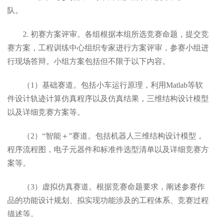
队
。
2.
初赛
方案
评审
。
各组根据本组所选竞赛命题，
提交
竞
赛
方案，工程训练中心组织专家进行方案评审，
参赛小组进
行现场答辩
。
小组方案包括但不限于以下内容。
（
1
）基础赛道。包括小车运行原理，利用
Matlab
等软
件设计轨迹计算仿真程序以及仿真结果，三维结构设计模型
以及详细竞赛方案等。
（
2
）“智能＋”赛道。包括机器人三维结构设计模型，
程序流程图，电子元器件和标准件选型清单以及详细竞赛方
案等。
（
3
）虚拟仿真赛道。根据竞赛命题要求，阐述参赛作
品的功能设计规划、拟实现功能涉及的工程体系、竞赛过程
描述等。