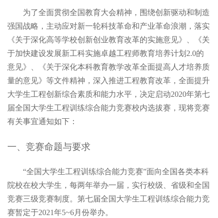
为了全面贯彻全国教育大会精神，围绕创新驱动和制造
强国战略，主动应对新一轮科技革命和产业革命浪潮，落实
《关于深化高等学校创新创业教育改革的实施意见》、《关
于加快建设发展新工科实施卓越工程师教育培养计划
2.0
的
意见》、《关于深化本科教育教学改革全面提高人才培养质
量的意见》等文件精神，深入推进工程教育改革，全面提升
大学生工程创新综合素质和能力水平
，
决定启动
2020
年
第
七
届全国大学生工程训练综合能力竞
赛
校内选拔赛，
现将竞赛
有关事宜通知如下
：
一、竞赛命题与要求
“全国大学生工程训练综合能力竞赛”面向全国各类本科
院校在校大学生，每两年举办一届，实行校级、省级和全国
竞赛三级竞赛制度。
第
七
届全国大学生工程训练综合能力竞
赛暂定于
2021
年
5~
6
月份举办
。