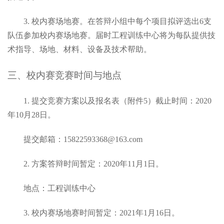
3.
校内赛
场地赛。
在答辩小组中每个项目拟评选出
6
支
队伍参加校内赛场地赛。
届时工程训练中心将为每队提供技
术指导、场地、材料、设备及技术帮助。
三
、
校内赛
竞赛
时间与地点
1.
提交
竞赛
方案
以及报名表（附件
5
）
截止时间：
2020
年
10
月
28
日。
提交邮箱：
15822593368
@
163.com
2.
方案答辩时间暂定：
2020
年
11
月
1
日。
地点：工程训练中心
3.
校内赛场地赛时间暂定：
2021
年
1
月
16
日。