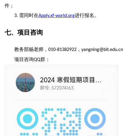
件；
需同时在
进行报名。
3.
Apply.xf-world.org
七、项目咨询
教务部杨老师，
，
010-81382922
yangning@bit.edu.cn
项目咨询
群：
QQ