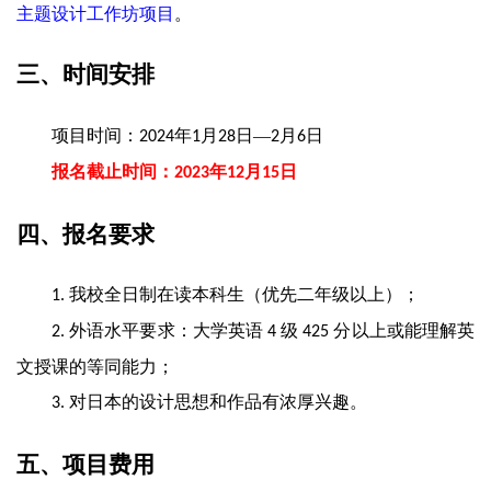
主题设计工作坊项目
。
三、时间安排
项目时间：
年
月
日—
月
日
2024
1
28
2
6
报名截止时间：
年
月
日
2023
12
15
四、报名要求
我校全日制在读本科生（优先二年级以上）；
1.
外语水平要求：大学英语
级
分以上或能理解英
2.
4
425
文授课的等同能力；
对日本的设计思想和作品有浓厚兴趣。
3.
五、项目费用