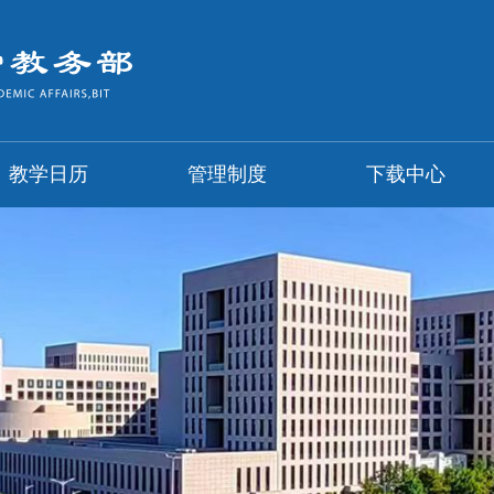
教学日历
管理制度
下载中心