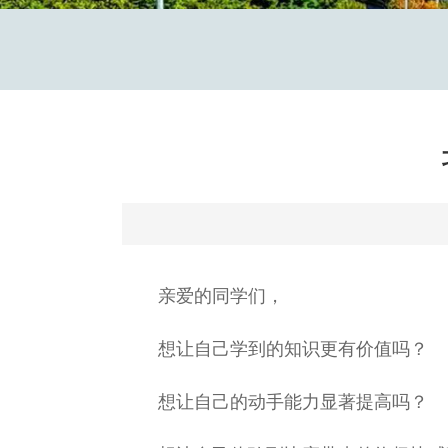
亲爱的同学们，
想让自己学到的知识更有价值吗？
想让自己的动手能力显著提高吗？