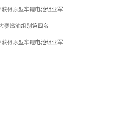
赛获得原型车锂电池组亚军
技大赛燃油组别第四名
赛获得原型车锂电池组亚军