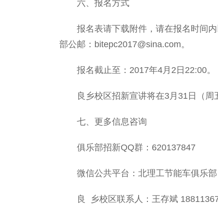
六、报名方式
报名表请下载附件，请在报名时间内以“
部公邮：bitepc2017@sina.com。
报名截止至：2017年4月2日22:00。
良乡校区招新宣讲将在3月31日（周五）
七、更多信息咨询
俱乐部招新QQ群：620137847
微信公共平台：北理工节能车俱乐部
良 乡校区联系人：王存斌 18811367