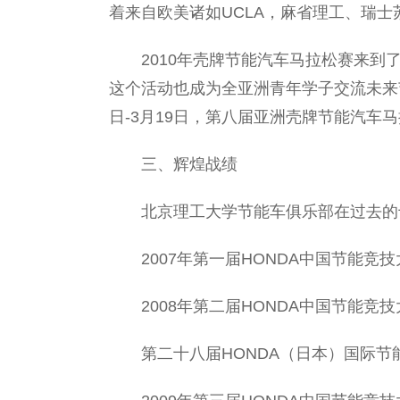
着来自欧美诸如UCLA，麻省理工、瑞
2010年壳牌节能汽车马拉松赛来到了亚
这个活动也成为全亚洲青年学子交流未来节
日-3月19日，第八届亚洲壳牌节能汽车
三、辉煌战绩
北京理工大学节能车俱乐部在过去的十
2007年第一届HONDA中国节能竞技
2008年第二届HONDA中国节能竞技
第二十八届HONDA（日本）国际节