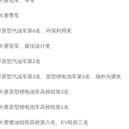
技大赛冠军、季军
大赛季军
赛原型汽油车第6名、环保利用奖
技大赛亚军、最佳设计奖
赛原型汽油车第2名
赛原型汽油车第3名、原型锂电池车第3名、场外沟通奖
大赛原型锂电池车高校组第3名
大赛原型锂电池车高校组第1名
大赛燃油组组高校第六名、EV组前三名