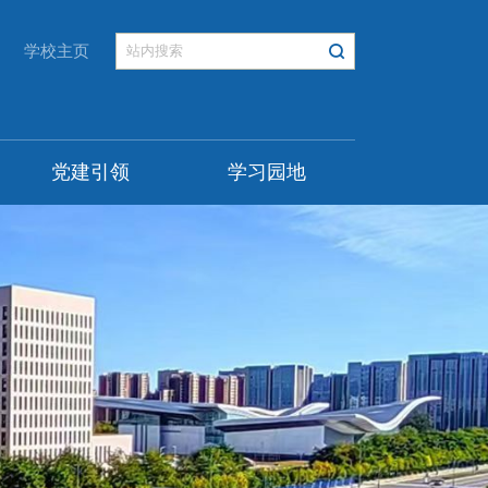
学校主页
党建引领
学习园地