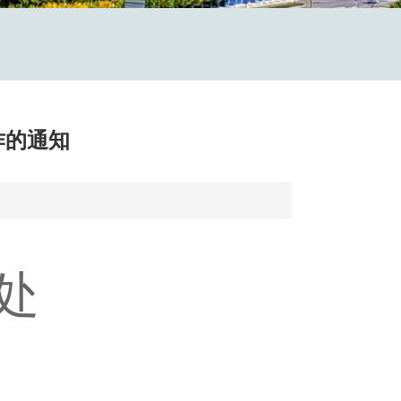
作的通知
处