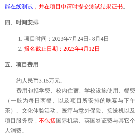
能在线测试
，并在项目申请时提交测试结果证书
。
四、时间安排
1.
项目时间：
2023
年
7
月
24
日
- 8
月
4
日
2.
报名截止日期：
2023
年
4
月
12
日
五、项目费用
约人民币
3.15
万元。
费用包括学费、校内住宿、学校设施使用、餐费
（一般为每日两餐、以及项目所安排的晚宴与下午
茶）、文化体验活动、医疗与意外保险、接送机以及
项目服务费，
不包括
国际机票、英国签证费与其它个
人消费。