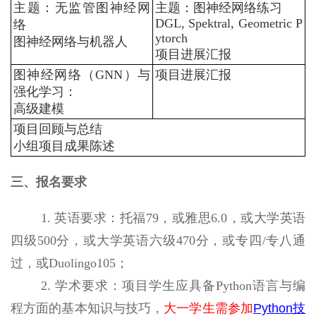
主题：无监管图神经网
主题：图神经网络练习
DGL, Spektral, Geometric P
络
ytorch
图神经网络与机器人
项目进展汇报
图神经网络（
GNN
）与
项目进展汇报
强化学习：
高级建模
项目回顾与总结
小组项目成果陈述
三、报名要求
1.
英语要求：托福
79
，或雅思
6.0
，或大学英语
四级
500
分，或大学英语六级
470
分，或专四
/
专八通
过，或
Duolingo105
；
2.
学术要求：项目学生应具备
Python
语言与编
程方面的基本知识与技巧，
大一学生需参加
Python技