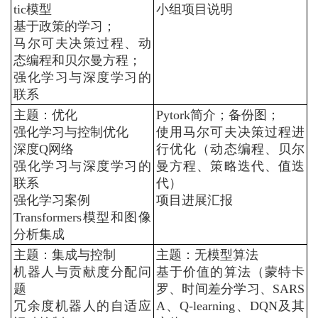
tic
模型
小组项目说明
基于政策的学习；
马尔可夫决策过程、动
态编程和贝尔曼方程；
强化学习与深度学习的
联系
主题：优化
Pytork
简介；备份图；
强化学习与控制优化
使用马尔可夫决策过程进
深度
Q
网络
行优化
（动态编程、贝尔
强化学习与深度学习的
曼方程、策略迭代、值迭
联系
代）
强化学习案例
项目进展汇报
Transformers
模型和图像
分析集成
主题：集成与控制
主题：无模型算法
机器人与贡献度分配问
基于价值的算法（蒙特卡
题
罗、时间差分学习、
SARS
冗余度机器人的自适应
A
、
Q-learning
、
DQN
及其