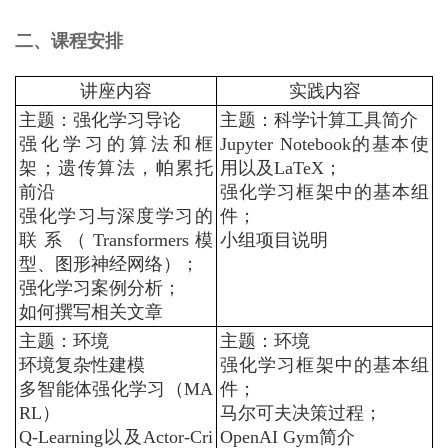
二、课程安排
讲座内容
实践内容
主题：强化学习导论
主题：科学计算工具简介
强化学习的算法和框
Jupyter Notebook
的基本使
架；遗传算法，帕累托
用以及
LaTeX
；
前沿
强化学习框架中的基本组
强化学习与深度学习的
件；
联系
（
Transformers
模
小组项目说明
型、图形神经网络）；
强化学习案例分析；
如何撰写相关文章
主题：环境
主题：环境
环境复杂性建模
强化学习框架中的基本组
多智能体强化学习（
MA
件；
RL
）
马尔可夫决策过程；
Q-Learning
以及
Actor-Cri
OpenAI Gym
简介