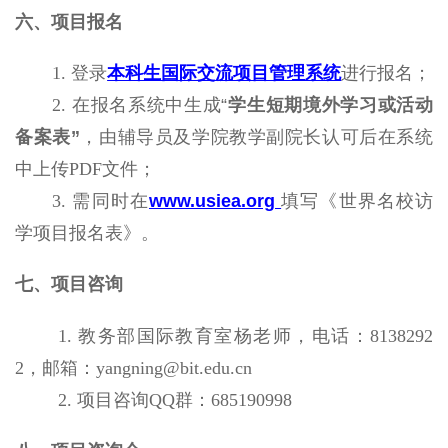
六、项目报名
1.
登录
本科生国际交流项目管理系统
进行报名；
2.
在报名系统中生成“
学生短期境外学习或活动
备案表”
，由辅导员及学院教学副院长认可后在系统
中上传
PDF
文件；
3.
需同时在
www.usiea.org
填写《世界名校访
学项目报名表》。
七、项目咨询
1.
教务部国际教育室杨老师，电话：
8138292
2
，邮箱：
yangning@bit.edu.cn
2.
项目咨询
QQ
群：
685190998