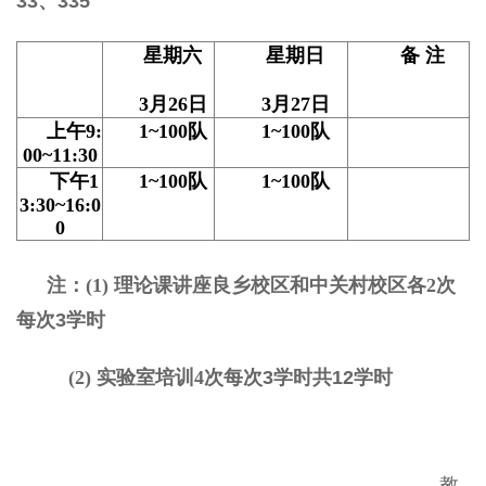
33、335
星期
六
星期日
备
注
3
月
26
日
3
月
27
日
上午
9:
1~100
队
1~100
队
00~11:30
下午
1
1~100
队
1~100
队
3:30~16:0
0
注：(1)
理论课讲座良乡校区和中关村校区各2
次
每次3学时
(2)
实验室培训4
次每次3学时共12学时
教