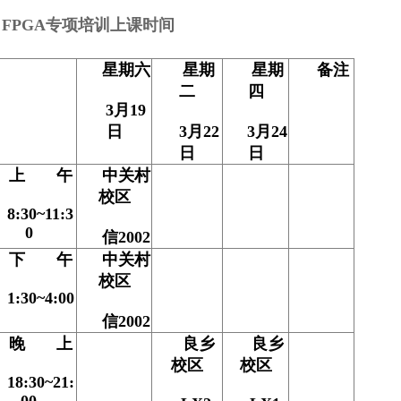
²
FPGA
专项培训上课时间
星期六
星期
星期
备注
二
四
3
月
19
日
3
月
22
3
月
24
日
日
上
午
中关村
校区
8:30~11:3
0
信
2002
下
午
中关村
校区
1:30~4:00
信
2002
晚
上
良乡
良乡
校区
校区
18:30~21:
00