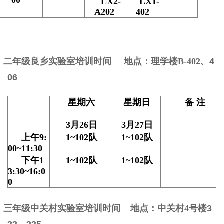
LX2-
LX1-
A202
402
²
二年级良乡实验室培训时间
地点：理学楼B-402
、4
06
星期
六
星期日
备
注
3
月
26
日
3
月
27
日
上午
9:
1~102
队
1~102
队
00~11:30
下午
1
1~102
队
1~102
队
3:30~16:0
0
²
三年级中关村实验室培训时间
地点：中关村4
号楼3