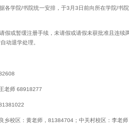
根据各学院/书院统一安排，于3月3日前向所在学院/
办理请假或暂缓注册手续，未请假或请假未获批准且连续
按自动退学处理。
2608
师 68918277
381022
校区：黄老师，81384704；中关村校区：李老师 68