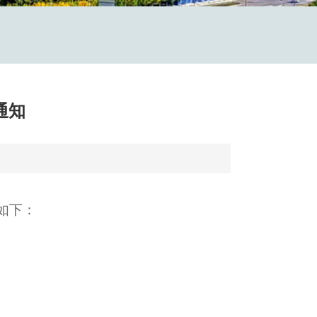
通知
如下：