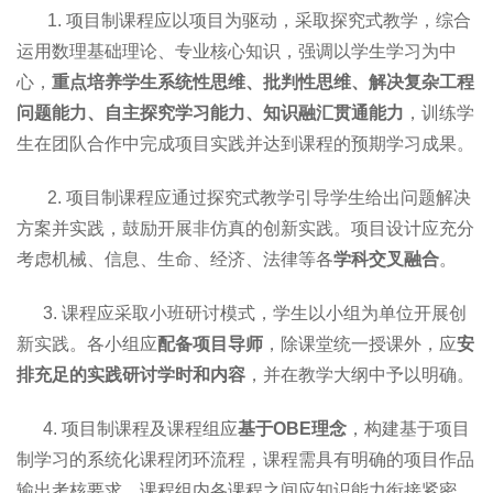
1. 项目制课程应以项目为驱动，采取探究式教学，综合
运用数理基础理论、专业核心知识，强调以学生学习为中
心，
重点培养学生系统性思维、批判性思维、解决复杂工程
问题能力、自主探究学习能力、知识融汇贯通能力
，训练学
生在团队合作中完成项目实践并达到课程的预期学习成果。
2. 项目制课程应通过探究式教学引导学生给出问题解决
方案并实践，鼓励开展非仿真的创新实践。项目设计应充分
考虑机械、信息、生命、经济、法律等各
学科交叉融合
。
3. 课程应采取小班研讨模式，学生以小组为单位开展创
新实践。各小组应
配备项目导师
，除课堂统一授课外，应
安
排充足的实践研讨学时和内容
，并在教学大纲中予以明确。
4. 项目制课程及课程组应
基于OBE理念
，构建基于项目
制学习的系统化课程闭环流程，课程需具有明确的项目作品
输出考核要求。课程组内各课程之间应知识能力衔接紧密、