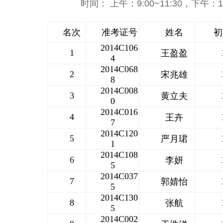
时间： 上午：9:00~11:30，下午：1:3
名次
准考证号
姓名
初
2014C106
1
王盈盈
4
2014C068
2
宋兆雄
8
2014C008
3
黄立夫
0
2014C016
4
王卉
7
2014C120
5
严月珺
1
2014C108
6
李妍
5
2014C037
7
郭婧怡
5
2014C130
8
张航
5
2014C002