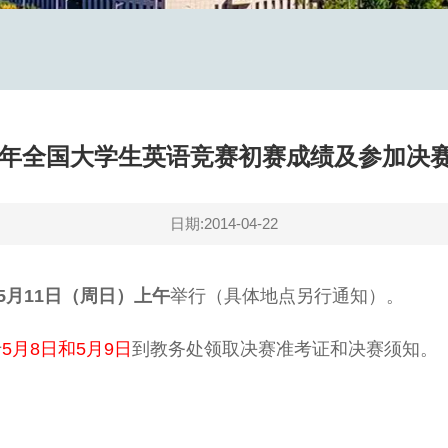
14年全国大学生英语竞赛初赛成绩及参加决
日期:2014-04-22
5
月
11
日（周日）上
午
举行（具体地点另行通知）。
于
5
月
8
日和
5
月
9
日
到教务处领取决赛准考证和决赛须知。