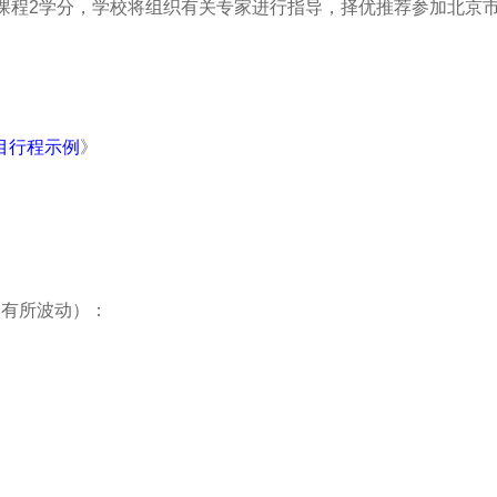
程2学分，学校将组织有关专家进行指导，择优推荐参加北京市、全
目行程示例
》
会有所波动）：