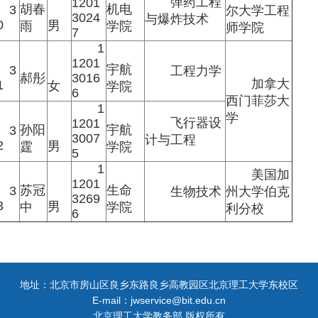
弹药工程
1201
胡春
机电
3
尔大学工程
3024
与爆炸技术
0
男
雨
学院
师学院
7
1
1201
宇航
3
工程力学
郝彤
3016
加拿大
1
女
学院
6
西门菲莎大
1
学
飞行器设
1201
孙阳
宇航
3
3007
计与工程
2
男
霆
学院
5
1
美国加
1201
苏冠
生命
3
生物技术
州大学伯克
3269
3
男
中
学院
利分校
6
地址：北京市房山区良乡东路良乡高教园区北京理工大学东校区
E-mail：jwservice@bit.edu.cn
北京理工大学教务部 版权所有