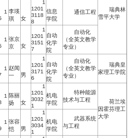
1
1201
瑞典林
李瑛
信息
1
通信工程
3118
雪平大学
5
女
琪
学院
8
1
自动化
自动
1201
张京
1
（全英文教学
3151
化学
6
女
京
专业）
7
院
1
自动化
自动
瑞典皇
1201
赵闻
1
（全英文教学
3171
化学
家理工学院
7
男
一
专业）
6
院
1
特种能源
1201
陈丽
机电
1
3032
技术与工程
荷兰埃
8
女
扬
学院
1
因霍芬理工
1
大学
武器系统
1201
张容
机电
1
3034
与工程
9
男
恺
学院
1