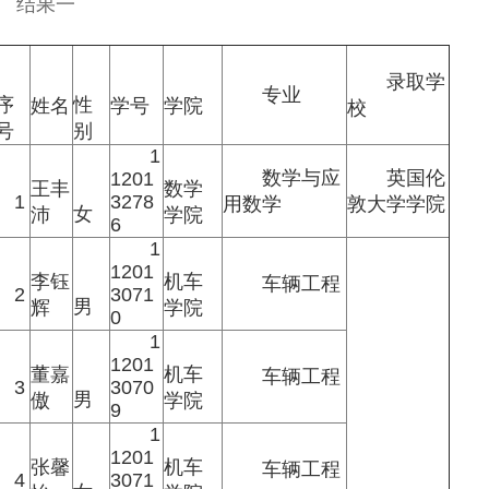
结果一
录取学
专业
序
性
姓名
学号
学院
校
号
别
1
数学与应
英国伦
1201
王丰
数学
1
3278
用数学
敦大学学院
女
沛
学院
6
1
1201
李钰
机车
车辆工程
2
3071
男
辉
学院
0
1
1201
董嘉
机车
车辆工程
3
3070
男
傲
学院
9
1
1201
张馨
机车
车辆工程
4
3071