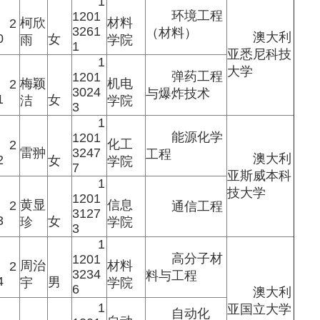
1
环境工程
1201
柯欣
材料
2
3261
（材料）
澳大利
0
女
雨
学院
1
亚悉尼科技
1
大学
弹药工程
1201
梅颖
机电
2
3024
与爆炸技术
1
女
洁
学院
3
1
能源化学
1201
化工
2
雷翀
3247
工程
澳大利
2
女
学院
7
亚斯威本科
1
技大学
1201
黄显
信息
2
通信工程
3127
3
女
珍
学院
3
1
高分子材
1201
周治
材料
2
3234
料与工程
4
男
宇
学院
6
澳大利
1
亚国立大学
自动化