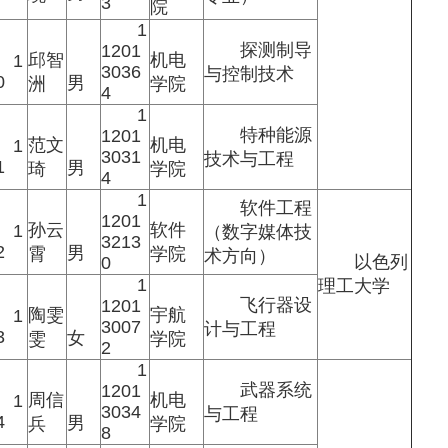
3
院
1
探测制导
1201
邱智
机电
1
3036
与控制技术
0
男
洲
学院
4
1
特种能源
1201
范文
机电
1
3031
技术与工程
1
男
琦
学院
4
1
软件工程
1201
孙云
软件
1
（数字媒体技
3213
2
男
霄
学院
术方向）
以色列
0
1
理工大学
飞行器设
1201
陶雯
宇航
1
3007
计与工程
3
女
雯
学院
2
1
武器系统
1201
周信
机电
1
3034
与工程
4
男
兵
学院
8