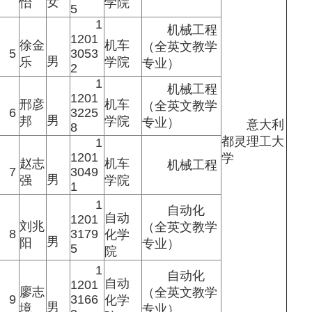
女
怡
学院
5
1
机械工程
1201
徐金
机车
（全英文教学
5
3053
男
乐
学院
专业）
2
1
机械工程
1201
邢彦
机车
（全英文教学
6
3225
男
邦
学院
专业）
意大利
8
都灵理工大
1
1201
学
赵志
机车
机械工程
7
3049
男
强
学院
1
1
自动化
自动
1201
刘兆
（全英文教学
8
3179
化学
男
阳
专业）
5
院
1
自动化
自动
1201
廖志
（全英文教学
9
3166
化学
男
境
专业）