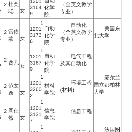
自动
1201
杜奕
2
（全英文教学
3164
化学
5
女
聪
专业）
9
院
1
自动化
自动
美国东
1201
雷依
2
（全英文教学
3173
化学
北大学
6
女
蒙
专业）
6
院
1
自动
电气工程
1201
2
3167
费凡
化学
及其自动化
7
女
9
院
1
爱尔兰
环境工程
1201
国立都柏林
范文
材料
2
3260
(材料)
大学
8
女
逸
学院
2
1
1201
周任
信息
2
信息工程
3131
9
女
然
学院
7
1
法国图