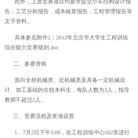
此外，上述竞赛项目均要求提交小车结构设计报
告，工艺分析报告，成本核算报告，工程管理报告等
文字资料。
具体参见附件
2
：
2012
年北京市大学生工程训练
综合能力竞赛规则
.doc
二、参赛资格
面向全校机械类、近机械类及具备一定机械设
计、加工基础的在校本科生，每队人数为
3
人，指导
教师不超过
2
人。
三、竞赛流程及奖项设置
1
．
7
月
2
日下午
3:00
，在工程训练中心
502
室进行