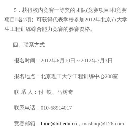
5
．获得校内竞赛一等奖的团队
(
竞赛项目
Ⅰ
和竞赛
项目
Ⅱ
各
2
项）可获得代表学校参加
2012
年北京市大学
生工程训练综合能力竞赛的参赛资格。
四、联系方式
报名时间：
2012
年
6
月
10
日～
2012
年
7
月
3
日
报名地点：北京理工大学工程训练中心
208
室
联 系 人：付 铁、马树奇
联系电话：
010-68914017
竞赛邮箱：
futie@bit.edu.cn
，
mashuqi@126.com