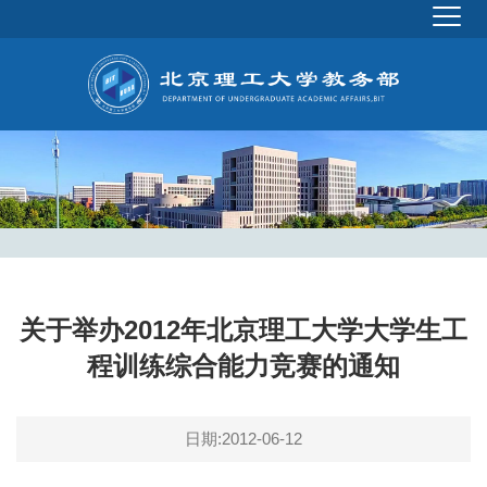
关于举办2012年北京理工大学大学生工
程训练综合能力竞赛的通知
日期:2012-06-12