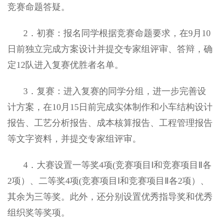
竞赛命题答疑。
2
．初赛：报名同学根据竞赛命题要求，在
9
月
10
日前独立完成方案设计并提交专家组评审、答辩，确
定
12
队进入复赛优胜者名单。
3
．复赛：进入复赛的同学分组，进一步完善设
计方案，在
10
月
15
日前完成实体制作和小车结构设计
报告、工艺分析报告、成本核算报告、工程管理报告
等文字资料，并提交专家组评审。
4
．大赛设置一等奖
4
项
(
竞赛项目
Ⅰ
和竞赛项目
Ⅱ
各
2
项）、二等奖
4
项
(
竞赛项目
Ⅰ
和竞赛项目
Ⅱ
各
2
项）、
其余为三等奖。此外，还分别设置优秀指导奖和优秀
组织奖等奖项。