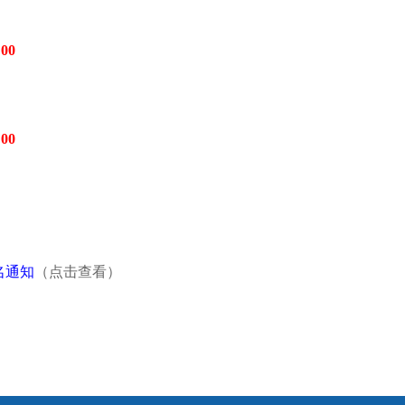
00
00
名通知
（点击查看）