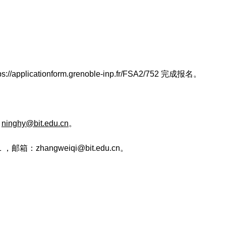
plicationform.grenoble-inp.fr/FSA2/752 完成报名。
：
ninghy@bit.edu.cn
。
邮箱：zhangweiqi@bit.edu.cn。