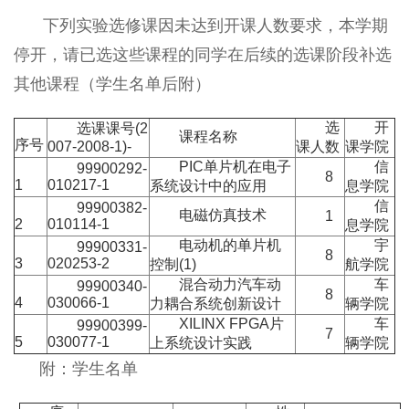
下列实验选修课因未达到开课人数要求，本学期
停开，请已选这些课程的同学在后续的选课阶段补选
其他课程（学生名单后附）
选
开
选课课号(2
课程名称
序号
007-2008-1)-
课人数
课学院
PIC单片机在电子
信
99900292-
8
1
010217-1
系统设计中的应用
息学院
信
99900382-
电磁仿真技术
1
2
010114-1
息学院
电动机的单片机
宇
99900331-
8
3
020253-2
控制(1)
航学院
混合动力汽车动
车
99900340-
8
4
030066-1
力耦合系统创新设计
辆学院
XILINX FPGA片
车
99900399-
7
5
030077-1
上系统设计实践
辆学院
附：学生名单