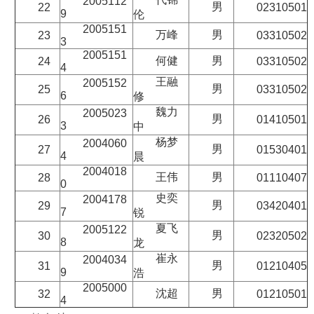
2005112
男
22
02310501
9
伦
2005151
万峰
男
23
03310502
3
2005151
何健
男
24
03310502
4
王融
2005152
男
25
03310502
6
修
魏力
2005023
男
26
01410501
3
中
杨梦
2004060
男
27
01530401
4
晨
2004018
王伟
男
28
01110407
0
史奕
2004178
男
29
03420401
7
锐
夏飞
2005122
男
30
02320502
8
龙
崔永
2004034
男
31
01210405
9
浩
2005000
沈超
男
32
01210501
4