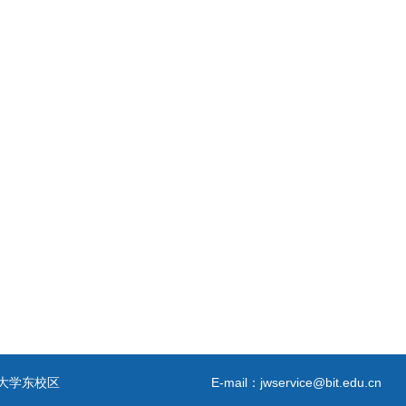
2
大学东校区
E-mail：jwservice@bit.edu.cn