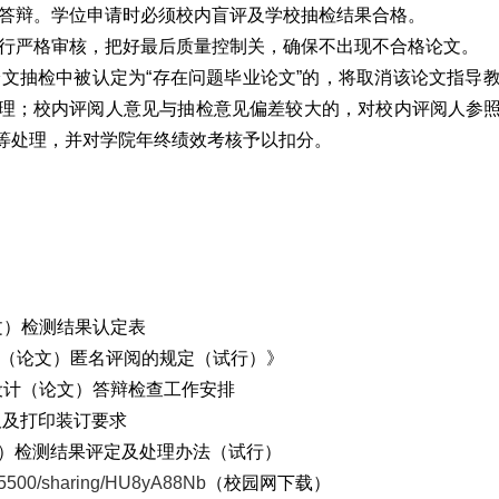
行答辩。学位申请时必须校内盲评及学校抽检结果合格。
进行严格审核，把好最后质量控制关，确保不出现不合格论文。
论文抽检中被认定为“存在问题毕业论文”的，将取消该论文指导
理；校内评阅人意见与抽检意见偏差较大的，对校内评阅人参
等处理，并对学院年终绩效考核予以扣分。
文）检测结果认定表
计（论文）匿名评阅的规定（试行）》
业设计（论文）答辩检查工作安排
板及打印装订要求
计）检测结果评定及处理办法（试行）
7:5500/sharing/HU8yA88Nb
（校园网下载）