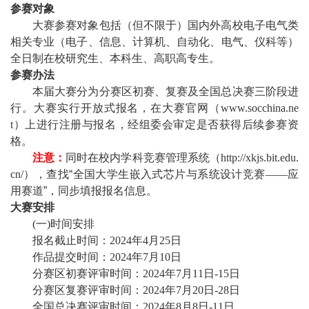
参赛对象
大赛参赛对象包括（但不限于）国内外高校电子电气类
相关专业（电子、信息、计算机、自动化、电气、仪科等）
全日制在校研究生、本科生、高职高专生。
参赛办法
本届大赛分为分赛区初赛、复赛及全国总决赛三阶段进
行。大赛实行开放式报名，在大赛官网（
www.socchina.ne
t
）上进行注册与报名，经组委会审定是否获得后续参赛资
格。
注意：
同时在校内学科竞赛管理系统（
http://xkjs.bit.edu.
cn/
），查找“
全国大学生嵌入式芯片与系统设计竞赛
——
应
用赛道
”，同步填报报名信息。
大赛安排
(
一
)
时间安排
报名截止时间：
2024
年
4
月
25
日
作品提交时间：
2024
年
7
月
10
日
分赛区初赛评审时间：
2024
年
7
月
11
日
-15
日
分赛区复赛评审时间：
2024
年
7
月
20
日
-28
日
全国总决赛评审时间：
2024
年
8
月
8
日
-11
日