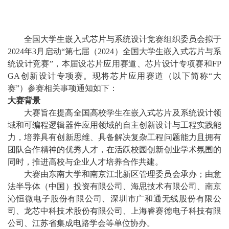
全国大学生嵌入式芯片与系统设计竞赛组织委员会拟于
2024
年
3
月启动
“
第七届（
2024
）全国大学生嵌入式芯片与系
统设计竞赛
”
，本届设芯片应用赛道、芯片设计专项赛和
FP
GA
创新设计专项赛。现将芯片应用赛道（以下简称
“
大
赛
”
）参赛相关事项通知如下：
大赛背景
大赛旨在提高全国高校学生在嵌入式芯片及系统设计领
域和可编程逻辑器件应用领域的自主创新设计与工程实践能
力，培养具有创新思维、具备解决复杂工程问题能力且拥有
团队合作精神的优秀人才，在活跃校园创新创业学术氛围的
同时，推进高校与企业人才培养合作共建。
大赛由东南大学和南京江北新区管理委员会承办；由意
法半导体（中国）投资有限公司、海思技术有限公司、
南京
沁恒微电子
股份有限公司、深圳市广和通无线股份有限公
司、龙芯中科技术股份有限公司、上海睿赛德电子科技有限
公司、江苏省集成电路学会等单位协办。