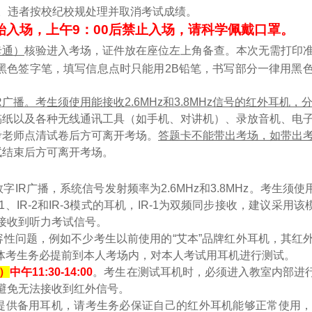
理。违者按校纪校规处理并取消考试成绩。
始入场，上午9：00后禁止入场
，
请科学佩戴口罩
。
卡通）
核验进入考场
，证件放在座位左上角备查。
本次
无需打印
、黑色签字笔，填写信息点时只能用2B铅笔，书写部分一律用黑
播。考生须使用能接收2.6MHz和3.8MHz信号的红外耳机，分别
稿纸以及各种无线通讯工具（如手机、对讲机）、录放音机、电
考老师点清试卷后方可离开考场。
答题卡不能带出考场，如带出
试结束后方可离开考场。
R广播，系统信号发射频率为2.6MHz和3.8MHz。考生须使用能
R-1、IR-2和IR-3模式的耳机，IR-1为双频同步接收，建议
接收到听力考试信号。
容性问题，例如不少考生以前使用的“艾本”品牌红外耳机，其红
因此全体考生务必提前到本人考场内，对本人考试用耳机进行测试。
）
中午
11:30-14:00
。考生在测试耳机时，必须进入教室内部进
避免无法接收到红外信号。
提供备用耳机，请考生务必保证自己的红外耳机能够正常使用