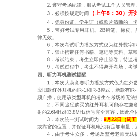
2. 遵守考场纪律，服从考试工作人员管
（上午8：30）开
3．必须按规定时间
4．
凭身份证、学生证（或照片清晰的一
5．带好考试专用耳机、2B铅笔、橡皮
律无效。
6．
本次考试听力播放方式仅为红外数字IR广
7．禁止携带任何书籍、笔记等资料、草
8．考试结束，考生立即停止答卷，待监
9．考试过程中，考生不得离开考场，考
四、
听力耳机
测试提醒
1．本次大英竞赛听力播放方式仅为红外数字I
应旧款红外耳机的IR-1和IR-3模式，新款有I
频广播，使用该类型耳机的考生在考场将无法
2．不同途径购买的红外耳机可能存在兼
射的2.6MHz和3.8MHz信号完全兼容，
3．本次统一测试时间为：
9
月
2
3
日（周
五
或靠窗的位置，并保证耳机电池有足够电量，
4．由于考生众多，考场及监考老师无法