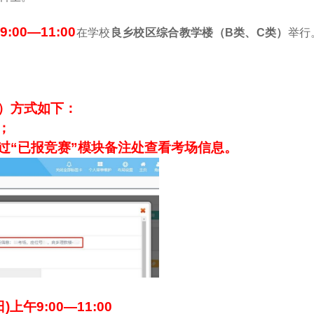
9:00—11:00
在学校
良乡校区
综合教学
楼
（
B类、C类）
举行
）
方式如下
：
；
过
“
已报竞赛
”
模块备注处查看考场信息。
日
)上午9:00—11:00