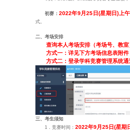
202
2
年
9
月2
5
日(星期
日
)上午
初赛：
式。
二、考场安排
查询本人考场安排
（
考场号
、
教室
方式一：详见下方考场信息表附件
方式二：
登录学科竞赛管理系统
通
三
、
考生须知
202
2
年
9
月2
5
日(星期
1．
竞赛
时间
：