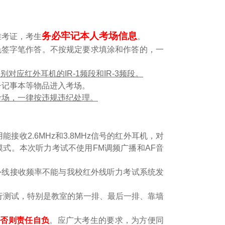
务必牢记本人考场信息
准考证
，考生
。
色签字笔作答。不按规定要求填涂和作答的，一
对应红外耳机的IR-1频段和IR-3频段。
子记事本等物品进入考场。
考场，一律按违规违纪处理。
接收2.6MHz和3.8MHz信号的红外耳机，对
采用该模式。本次听力考试不使用FM调频广播和AF音
外线接收频率不能与我校红外线听力考试系统发
行测试，特别是教室的第一排、最后一排、靠墙
，
否则责任自负
。应广大考生的要求，为方便同