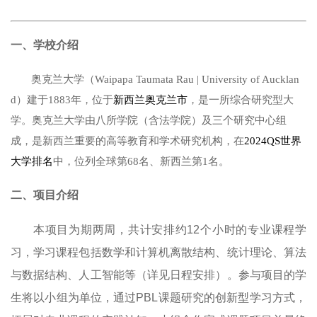
一、学校介绍
奥克兰大学（
Waipapa Taumata Rau | University of Aucklan
d
）建于
1883
年，位于
新西兰
奥克兰市
，是一所综合研究型大
学。奥克兰大学由八所学院（含法学院）及三个研究中心组
成，是新西兰重要的高等教育和学术研究机构，在
2024QS
世界
大学排名
中，位列全球第
68
名、新西兰第
1
名。
二、项目介绍
本项目为期两周，共计安排约
1
2
个小时的专业课程学
习，学习课程包括
数学和计算机离散结构、统计理论、算法
与数据结构、人工智能
等（详见日程安排）。参与项目的学
生将以小组为单位，通过
PBL
课题研究的创新型学习方式，