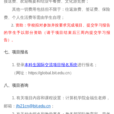
接送费、欢迎晚宴和结业午餐费、文化游览费；
其他一切费用包括但不限于：往返旅费、签证费、保险
费、个人生活费等需由学生自理；
2.
资助：学校拟对参加并按要求完成项目、提交学习报告
的学生予以部分资助（请于项目结束后三周内提交学习报
告）。
七、项目报名
1
.
登录
本科生国际交流项目报名系统
进行报名；
（网址：
https
://global.bit.edu.cn
）
八、项目咨询
1.
有关项目内容和课程设置：
计算机学院
金
福生
老师，
邮箱：
jfs21cn@bit.edu.cn
；