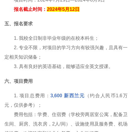
报名截止时间：
2024
年
5
月
12
日
五、报名要求
1.
我校全日制非毕业年级的在校本科生
；
2.
专业不限，对项目的学习方向有较强兴趣，且具有一
定相关
知识储备；
3
.
具有良好的英语基础，能够适应全英文授课。
六、项目费用
1
.
项目总费用：
3,
600
新西兰元
（约合人民币
1
.
6
万
元，仅供参考）；
费用包括：学费、住宿费（
学校旁两居室公寓，配备卫
生间、厨房、洗衣房，
2
人
/
间
）、设施使用及服务费、机场