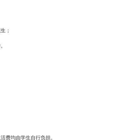
究生；
学。
生活费均由学生自行负担。