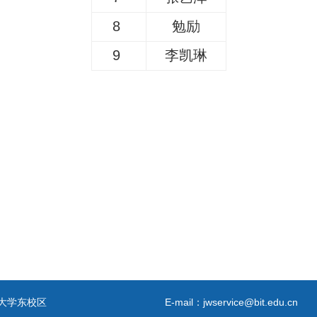
8
勉励
9
李凯琳
日
大学东校区
E-mail：jwservice@bit.edu.cn