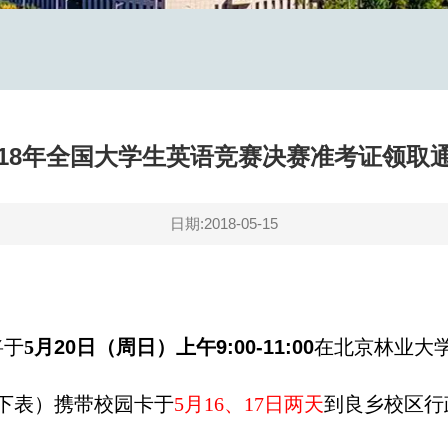
018年全国大学生英语竞赛决赛准考证领取
日期:2018-05-15
将于
5
月
20
日（周日）上午
9:00-11:00
在北京林业大
下表）携带校园卡于
5
月
16
、17
日两天
到良乡校区行