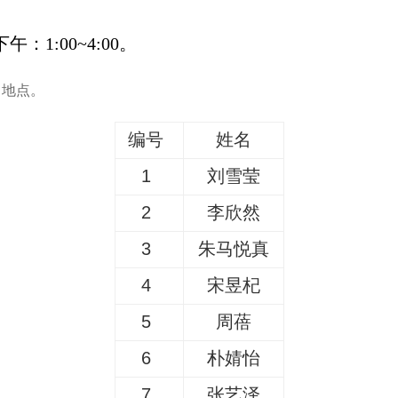
下午：
1:00~4:00。
、地点。
编号
姓名
1
刘雪莹
2
李欣然
3
朱马悦真
4
宋昱杞
5
周蓓
6
朴婧怡
7
张艺泽