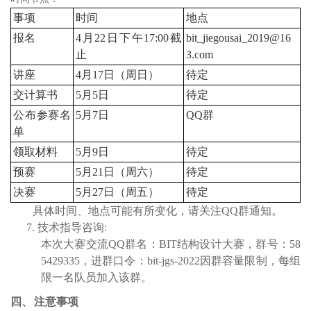
事项
时间
地点
报名
4
月
22
日下午
17
:
00
截
bit_jiegousai_2019
@16
止
3.com
讲座
4
月
17
日（周日）
待定
交计算书
5
月
5
日
待定
公布参赛名
5
月
7
日
QQ
群
单
领取材料
5
月
9
日
待定
预赛
5
月
21
日（周六）
待定
决赛
5
月
27
日（周五）
待定
具体时间、地点可能有所变化，请关注
QQ
群通知。
7.
技术指导咨询
:
本次大赛交流
QQ
群名：
BIT
结构设计大赛，群号：
58
5429335
，进群口令：
bit-jgs-202
2
因群容量限制，每组
限一名队员加入该群。
四、
注意事项