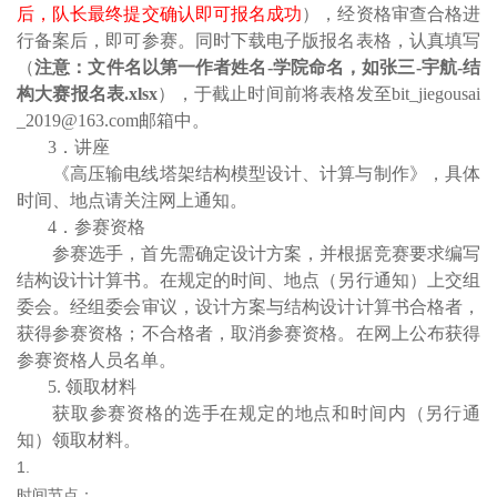
后，队长最终提交确认即可报名成功
），经资格审查合格进
行备案后，即可参赛。同时下载电子版报名表格，认真填写
（
注意：文件名以第一作者姓名
-
学院命名，如张三
-
宇航
-
结
构大赛报名表
.xlsx
），
于截止时间前将表格发至
bit_jiegousai
_2019@163.com
邮箱中。
3
．讲座
《高压输电线塔架结构模型设计、计算与制作》，具体
时间、地点请关注网上通知。
4
．参赛资格
参赛选手，首先需确定设计方案，并根据竞赛要求编写
结构设计计算书。在规定的时间、地点（另行通知）上交组
委会。经组委会审议，设计方案与结构设计计算书合格者，
获得参赛资格；不合格者，取消参赛资格。在网上公布获得
参赛资格人员名单。
5.
领取材料
获取参赛资格的选手在规定的地点和时间内（另行通
知）领取材料。
时间节点：