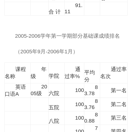
91.
11
合 计
2005-2006学年第一学期部分基础课成绩排名
（2005年9月-2006年1月）
课程
年
通
通过率
平均
学院
名称
级
过率%
名次
分
20
英语
8
100
第一名
05级
六院
3.78
口语A
8
100
第二名
3.76
五院
8
100
第三名
0.88
八院
7
100
第四名