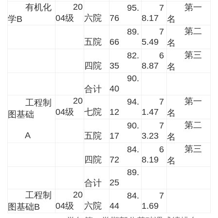
20
有机化
第一
95.
7
04级
六院
76
8.17
学B
名
第二
89.
7
五院
66
5.49
名
第三
82.
6
四院
35
8.87
名
90.
40
合计
20
第一
94.
7
工程制
04级
七院
12
1.47
名
图基础
第二
90.
7
A
五院
17
3.23
名
第三
84.
6
四院
72
8.19
名
89.
25
合计
20
工程制
84.
7
04级
六院
44
1.69
图基础B