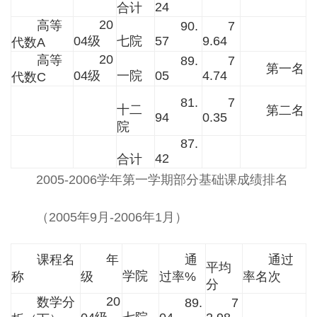
24
合计
20
高等
90.
7
04级
七院
57
9.64
代数A
20
高等
89.
7
第一名
04级
一院
05
4.74
代数C
81.
7
十二
第二名
94
0.35
院
87.
42
合计
2005-2006学年第一学期部分基础课成绩排名
（2005年9月-2006年1月）
课程名
年
通
通过
平均
学院
称
级
过率%
率名次
分
20
数学分
89.
7