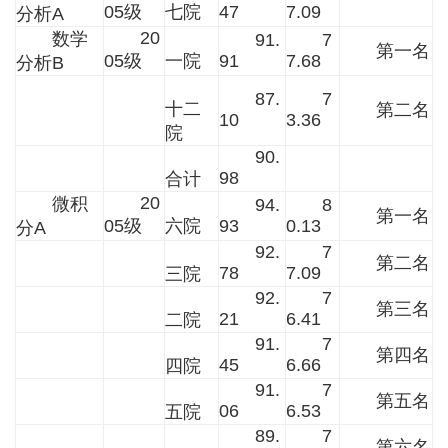
05级
七院
47
7.09
分析A
20
数学
91.
7
第一名
05级
一院
91
7.68
分析B
87.
7
十二
第二名
10
3.36
院
90.
98
合计
20
微积
94.
8
第一名
05级
六院
93
0.13
分A
92.
7
第二名
78
7.09
三院
92.
7
第三名
21
6.41
二院
91.
7
第四名
45
6.66
四院
91.
7
第五名
06
6.53
五院
89.
7
第六名