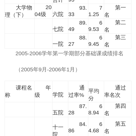
20
大学物
第一
93.
7
04级
六院
33
1.25
理（下）
名
第二
89.
6
七院
49
9.53
名
第三
88.
6
一院
27
9.45
名
2005-2006学年第一学期部分基础课成绩排名
（2005年9月-2006年1月）
课程名
年
通
通过
平均
学院
称
级
过率%
率名次
分
第四
87.
6
五院
28
8.94
名
第五
84.
6
十一
86
4.68
名
院