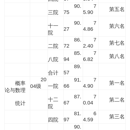
90.
7
第五名
75
5.90
三院
90.
7
十一
第六名
27
4.86
院
86.
7
第七名
72
2.40
二院
85.
7
第八名
94
6.82
八院
89.
57
合计
20
91.
7
第一名
概率
66
4.90
04级
一院
论与数理
87.
7
十二
第二名
67
0.04
统计
院
81.
6
第三名
97
4.59
四院
90.