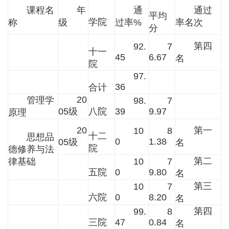
课程名
年
通
通过
平均
学院
称
级
过率%
率名次
分
第四
92.
7
十一
45
6.67
名
院
97.
36
合计
20
管理学
98.
7
05级
八院
39
9.97
原理
20
第一
10
8
十二
思想品
0
1.38
05级
名
院
德修养与法
第二
律基础
10
7
五院
0
9.80
名
第三
10
7
六院
0
8.20
名
第四
99.
8
三院
47
0.84
名