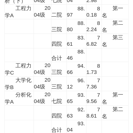
04级
七院
04
2.98
析（下）
20
工程力
第一
88.
8
04级
二院
97
0.18
学A
名
第二
88.
8
三院
80
2.24
名
第三
83.
7
四院
61
6.82
名
88.
46
合计
20
工程力
94.
8
04级
三院
66
1.73
学C
20
大学化
96.
7
04级
三院
12
7.36
学B
20
分析化
第一
93.
7
04级
七院
65
9.56
学A
名
第二
92.
7
四院
63
8.61
名
93.
04
合计