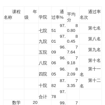
课程
年
通
通过率
平均
学院
名称
级
过率%
名次
分
97.
8
第七名
51
0.80
七院
97.
8
第八名
01
0.45
九院
96.
7
第九名
09
7.64
五院
96.
7
第十名
06
9.18
八院
第十一
96.
8
四院
05
2.09
名
第十二
87.
7
十院
82
3.35
名
97.
78
合计
20
数学
99.
7