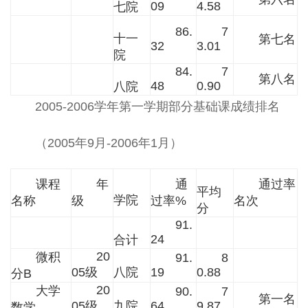
09
4.58
七院
86.
7
十一
第七名
32
3.01
院
84.
7
第八名
48
0.90
八院
2005-2006学年第一学期部分基础课成绩排名
（2005年9月-2006年1月）
课程
年
通
通过率
平均
学院
名称
级
过率%
名次
分
91.
24
合计
20
微积
91.
8
05级
八院
19
0.88
分B
20
大学
90.
7
第一名
05级
九院
64
9.87
数学