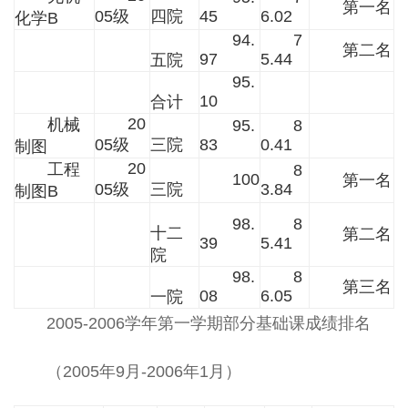
第一名
05级
四院
45
6.02
化学B
94.
7
第二名
97
5.44
五院
95.
10
合计
20
机械
95.
8
05级
三院
83
0.41
制图
20
工程
8
100
第一名
05级
三院
3.84
制图B
98.
8
十二
第二名
39
5.41
院
98.
8
第三名
08
6.05
一院
2005-2006学年第一学期部分基础课成绩排名
（2005年9月-2006年1月）