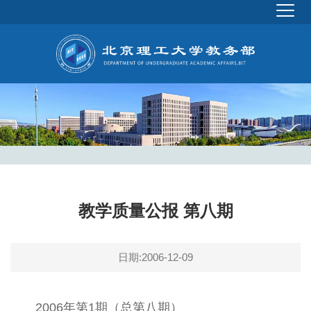
教学质量公报 第八期
日期:2006-12-09
2006年第1期（总第八期）