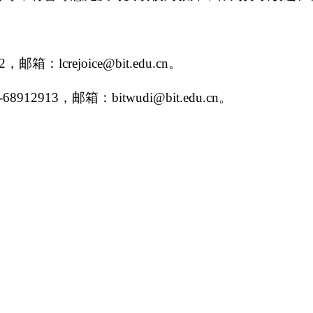
：lcrejoice@bit.edu.cn。
8912913，邮箱
：bitwudi@bit.edu.cn。